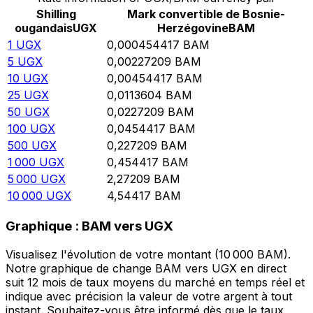
Shilling
Mark convertible de Bosnie-
ougandais
UGX
Herzégovine
BAM
1
UGX
0,000454417
BAM
5
UGX
0,00227209
BAM
10
UGX
0,00454417
BAM
25
UGX
0,0113604
BAM
50
UGX
0,0227209
BAM
100
UGX
0,0454417
BAM
500
UGX
0,227209
BAM
1 000
UGX
0,454417
BAM
5 000
UGX
2,27209
BAM
10 000
UGX
4,54417
BAM
Graphique : BAM vers UGX
Visualisez l'évolution de votre montant (10 000 BAM).
Notre graphique de change BAM vers UGX en direct
suit 12 mois de taux moyens du marché en temps réel et
indique avec précision la valeur de votre argent à tout
instant. Souhaitez-vous être informé dès que le taux