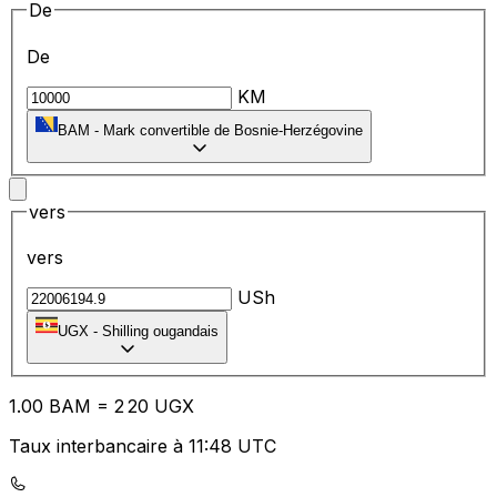
De
De
KM
BAM
-
Mark convertible de Bosnie-Herzégovine
vers
vers
USh
UGX
-
Shilling ougandais
1.00
BAM
=
2
20
UGX
Taux interbancaire à 11:48 UTC