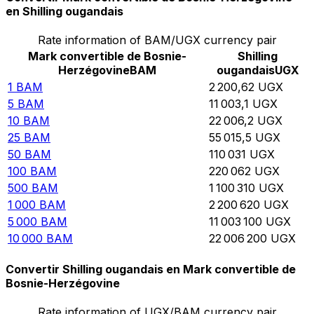
en Shilling ougandais
Rate information of BAM/UGX currency pair
Mark convertible de Bosnie-
Shilling
Herzégovine
BAM
ougandais
UGX
1
BAM
2 200,62
UGX
5
BAM
11 003,1
UGX
10
BAM
22 006,2
UGX
25
BAM
55 015,5
UGX
50
BAM
110 031
UGX
100
BAM
220 062
UGX
500
BAM
1 100 310
UGX
1 000
BAM
2 200 620
UGX
5 000
BAM
11 003 100
UGX
10 000
BAM
22 006 200
UGX
Convertir Shilling ougandais en Mark convertible de
Bosnie-Herzégovine
Rate information of UGX/BAM currency pair