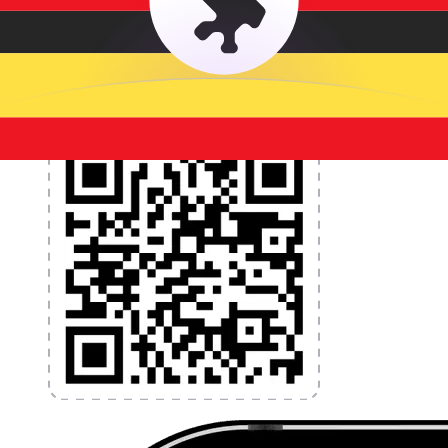
programmez des alertes de taux et transférez de
l'argent à l'étranger sans frais cachés. Téléchargez
l'application dès aujourd'hui !