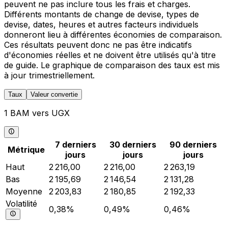
peuvent ne pas inclure tous les frais et charges.
Différents montants de change de devise, types de
devise, dates, heures et autres facteurs individuels
donneront lieu à différentes économies de comparaison.
Ces résultats peuvent donc ne pas être indicatifs
d'économies réelles et ne doivent être utilisés qu'à titre
de guide. Le graphique de comparaison des taux est mis
à jour trimestriellement.
Taux
Valeur convertie
1 BAM vers UGX
7 derniers
30 derniers
90 derniers
Métrique
jours
jours
jours
Haut
2 216,00
2 216,00
2 263,19
Bas
2 195,69
2 146,54
2 131,28
Moyenne
2 203,83
2 180,85
2 192,33
Volatilité
0,38%
0,49%
0,46%