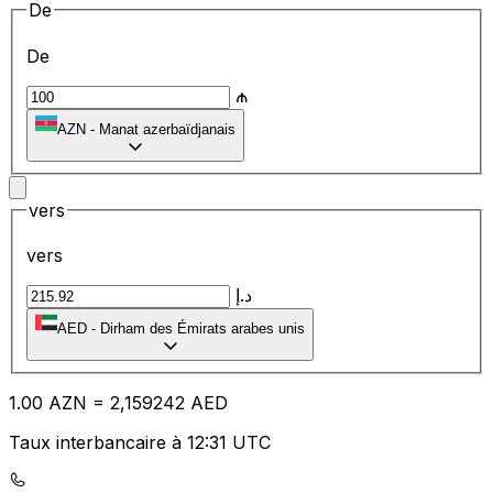
De
De
₼
AZN
-
Manat azerbaïdjanais
vers
vers
د.إ
AED
-
Dirham des Émirats arabes unis
1.00
AZN
=
2,
159242
AED
Taux interbancaire à 12:31 UTC