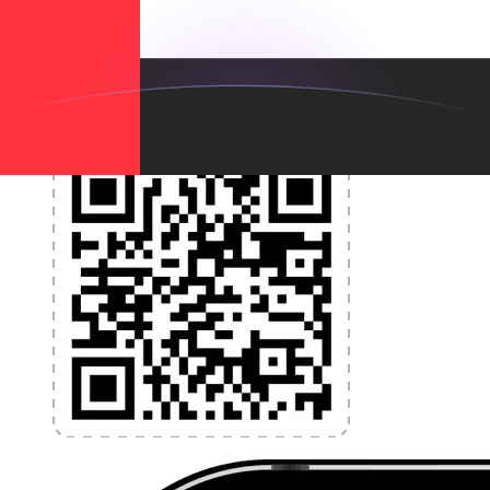
programmez des alertes de taux et transférez de
l'argent à l'étranger sans frais cachés. Téléchargez
l'application dès aujourd'hui !