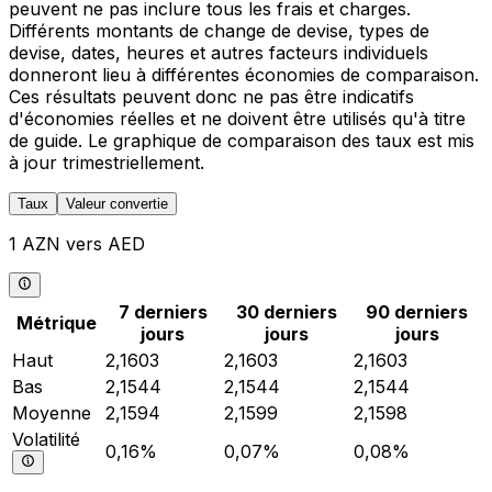
peuvent ne pas inclure tous les frais et charges.
Différents montants de change de devise, types de
devise, dates, heures et autres facteurs individuels
donneront lieu à différentes économies de comparaison.
Ces résultats peuvent donc ne pas être indicatifs
d'économies réelles et ne doivent être utilisés qu'à titre
de guide. Le graphique de comparaison des taux est mis
à jour trimestriellement.
Taux
Valeur convertie
1 AZN vers AED
7 derniers
30 derniers
90 derniers
Métrique
jours
jours
jours
Haut
2,1603
2,1603
2,1603
Bas
2,1544
2,1544
2,1544
Moyenne
2,1594
2,1599
2,1598
Volatilité
0,16%
0,07%
0,08%