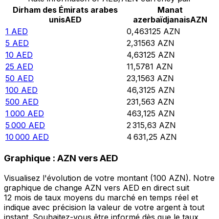
Dirham des Émirats arabes
Manat
unis
AED
azerbaïdjanais
AZN
1
AED
0,463125
AZN
5
AED
2,31563
AZN
10
AED
4,63125
AZN
25
AED
11,5781
AZN
50
AED
23,1563
AZN
100
AED
46,3125
AZN
500
AED
231,563
AZN
1 000
AED
463,125
AZN
5 000
AED
2 315,63
AZN
10 000
AED
4 631,25
AZN
Graphique : AZN vers AED
Visualisez l'évolution de votre montant (100 AZN). Notre
graphique de change AZN vers AED en direct suit
12 mois de taux moyens du marché en temps réel et
indique avec précision la valeur de votre argent à tout
instant. Souhaitez-vous être informé dès que le taux