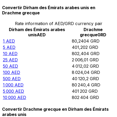
Convertir Dirham des Émirats arabes unis en
Drachme grecque
Rate information of AED/GRD currency pair
Dirham des Émirats arabes
Drachme
unis
AED
grecque
GRD
1
AED
80,2404
GRD
5
AED
401,202
GRD
10
AED
802,404
GRD
25
AED
2 006,01
GRD
50
AED
4 012,02
GRD
100
AED
8 024,04
GRD
500
AED
40 120,2
GRD
1 000
AED
80 240,4
GRD
5 000
AED
401 202
GRD
10 000
AED
802 404
GRD
Convertir Drachme grecque en Dirham des Émirats
arabes unis