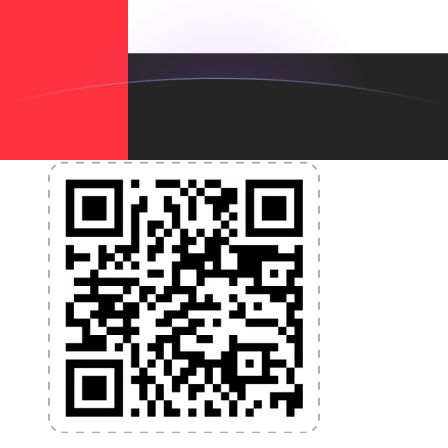
nécessaires pour vos transferts d'argent internationaux
et la gestion de vos devises. Convertissez des devises,
programmez des alertes de taux et transférez de
l'argent à l'étranger sans frais cachés. Téléchargez
l'application dès aujourd'hui !