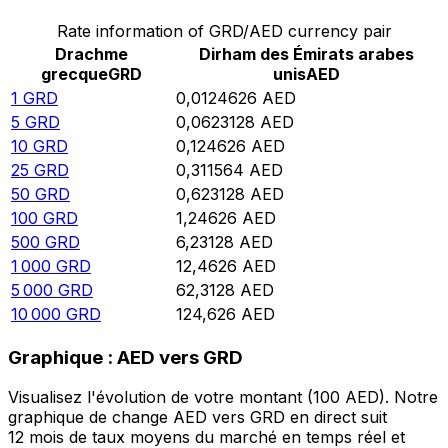
Rate information of GRD/AED currency pair
Drachme
Dirham des Émirats arabes
grecque
GRD
unis
AED
1
GRD
0,0124626
AED
5
GRD
0,0623128
AED
10
GRD
0,124626
AED
25
GRD
0,311564
AED
50
GRD
0,623128
AED
100
GRD
1,24626
AED
500
GRD
6,23128
AED
1 000
GRD
12,4626
AED
5 000
GRD
62,3128
AED
10 000
GRD
124,626
AED
Graphique : AED vers GRD
Visualisez l'évolution de votre montant (100 AED). Notre
graphique de change AED vers GRD en direct suit
12 mois de taux moyens du marché en temps réel et