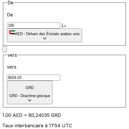
De
De
د.إ
AED
-
Dirham des Émirats arabes unis
vers
vers
GRD
GRD
-
Drachme grecque
1.00
AED
=
80
,24035
GRD
Taux interbancaire à 17:54 UTC