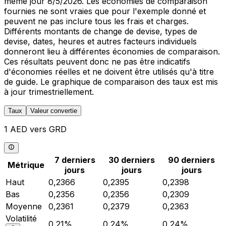
même jour 8/5/2026. Les économies de comparaison
fournies ne sont vraies que pour l'exemple donné et
peuvent ne pas inclure tous les frais et charges.
Différents montants de change de devise, types de
devise, dates, heures et autres facteurs individuels
donneront lieu à différentes économies de comparaison.
Ces résultats peuvent donc ne pas être indicatifs
d'économies réelles et ne doivent être utilisés qu'à titre
de guide. Le graphique de comparaison des taux est mis
à jour trimestriellement.
Taux
Valeur convertie
1 AED vers GRD
7 derniers
30 derniers
90 derniers
Métrique
jours
jours
jours
Haut
0,2366
0,2395
0,2398
Bas
0,2356
0,2356
0,2309
Moyenne
0,2361
0,2379
0,2363
Volatilité
0,21%
0,24%
0,24%