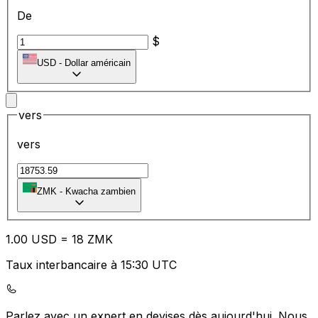
De
$
USD
-
Dollar américain
vers
vers
ZMK
-
Kwacha zambien
1.00
USD
=
18
ZMK
Taux interbancaire à 15:30 UTC
Parlez avec un expert en devises dès aujourd'hui.
Nous