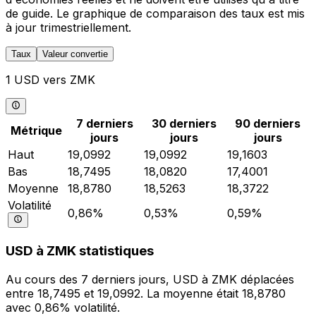
de guide. Le graphique de comparaison des taux est mis
à jour trimestriellement.
Taux
Valeur convertie
1 USD vers ZMK
7 derniers
30 derniers
90 derniers
Métrique
jours
jours
jours
Haut
19,0992
19,0992
19,1603
Bas
18,7495
18,0820
17,4001
Moyenne
18,8780
18,5263
18,3722
Volatilité
0,86%
0,53%
0,59%
USD à ZMK statistiques
Au cours des 7 derniers jours, USD à ZMK déplacées
entre 18,7495 et 19,0992. La moyenne était 18,8780
avec 0,86% volatilité.