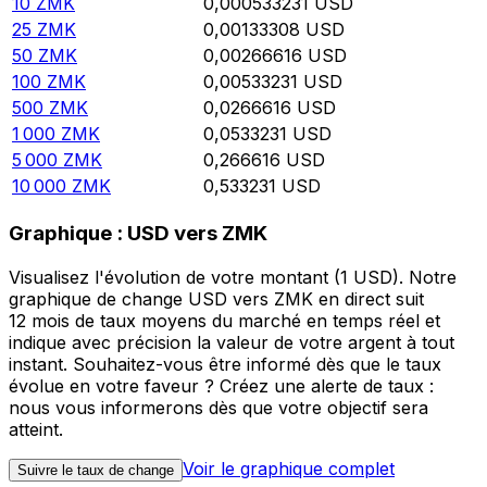
10
ZMK
0,000533231
USD
25
ZMK
0,00133308
USD
50
ZMK
0,00266616
USD
100
ZMK
0,00533231
USD
500
ZMK
0,0266616
USD
1 000
ZMK
0,0533231
USD
5 000
ZMK
0,266616
USD
10 000
ZMK
0,533231
USD
Graphique : USD vers ZMK
Visualisez l'évolution de votre montant (1 USD). Notre
graphique de change USD vers ZMK en direct suit
12 mois de taux moyens du marché en temps réel et
indique avec précision la valeur de votre argent à tout
instant. Souhaitez-vous être informé dès que le taux
évolue en votre faveur ? Créez une alerte de taux :
nous vous informerons dès que votre objectif sera
atteint.
Voir le graphique complet
Suivre le taux de change