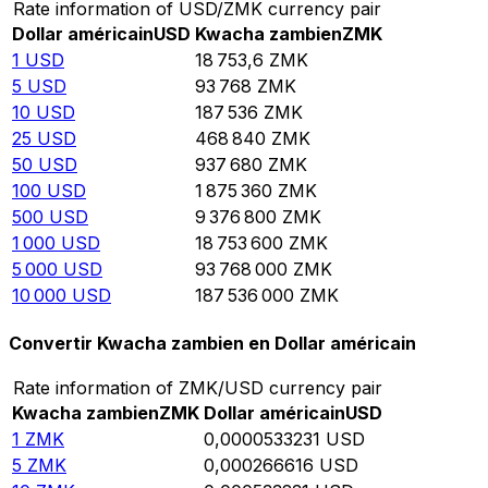
Rate information of USD/ZMK currency pair
Dollar américain
USD
Kwacha zambien
ZMK
1
USD
18 753,6
ZMK
5
USD
93 768
ZMK
10
USD
187 536
ZMK
25
USD
468 840
ZMK
50
USD
937 680
ZMK
100
USD
1 875 360
ZMK
500
USD
9 376 800
ZMK
1 000
USD
18 753 600
ZMK
5 000
USD
93 768 000
ZMK
10 000
USD
187 536 000
ZMK
Convertir Kwacha zambien en Dollar américain
Rate information of ZMK/USD currency pair
Kwacha zambien
ZMK
Dollar américain
USD
1
ZMK
0,0000533231
USD
5
ZMK
0,000266616
USD