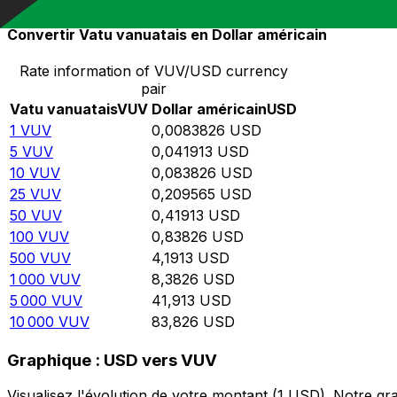
Convertir Vatu vanuatais en Dollar américain
Rate information of VUV/USD currency
pair
Vatu vanuatais
VUV
Dollar américain
USD
1
VUV
0,0083826
USD
5
VUV
0,041913
USD
10
VUV
0,083826
USD
25
VUV
0,209565
USD
50
VUV
0,41913
USD
100
VUV
0,83826
USD
500
VUV
4,1913
USD
1 000
VUV
8,3826
USD
5 000
VUV
41,913
USD
10 000
VUV
83,826
USD
Graphique : USD vers VUV
Visualisez l'évolution de votre montant (1 USD). Notre 