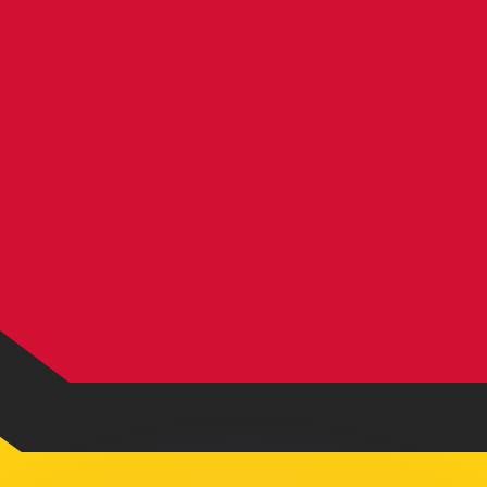
ouvons battre les taux des concurrents.
ertisseur. Le taux est donné à titre d'information seulemen
anger avec Xe ?