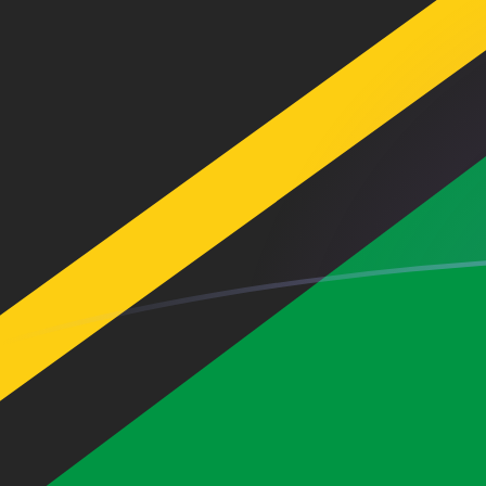
Le taux de change de USD vers VUV a
Convertir Dollar américain en Vatu vanuatais
Rate information of USD/VUV currency
pair
Dollar américain
USD
Vatu vanuatais
VUV
1
USD
119,295
VUV
5
USD
596,473
VUV
10
USD
1 192,95
VUV
25
USD
2 982,37
VUV
50
USD
5 964,73
VUV
100
USD
11 929,5
VUV
500
USD
59 647,3
VUV
1 000
USD
119 295
VUV
5 000
USD
596 473
VUV
10 000
USD
1 192 950
VUV