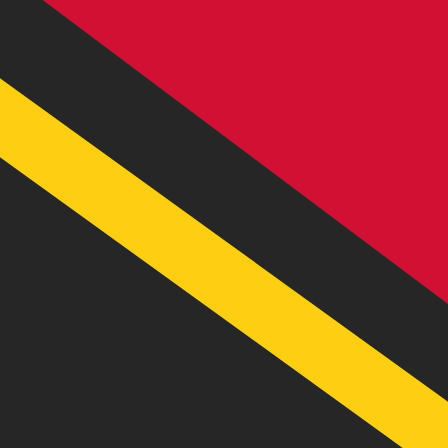
VT
VUV
-
Vatu vanuatais
1.00
USD
=
11
9,2946
VUV
Taux interbancaire à 14:24 UTC
Envoyer de l'argent
Parlez avec un expert en devises dès aujourd'hui.
Nous p
Planifier un appel
Nous utilisons le taux de marché moyen pour notre conv
d'argent.
Vérifiez les taux d'envoi.
Saviez-vous que vous pouvez envoyer de l'argent à l'étr
Inscrivez-vous aujourd'hui