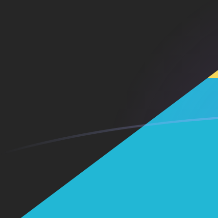
Le taux de change de USD vers BSD a
Convertir Dollar américain en Dollar bahaméen
Rate information of USD/BSD currency pair
Dollar américain
USD
Dollar bahaméen
BSD
1
USD
1
BSD
5
USD
5
BSD
10
USD
10
BSD
25
USD
25
BSD
50
USD
50
BSD
100
USD
100
BSD
500
USD
500
BSD
1 000
USD
1 000
BSD
5 000
USD
5 000
BSD
10 000
USD
10 000
BSD