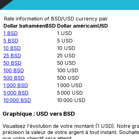
Convertir Dollar bahaméen en Dollar américain
Rate information of BSD/USD currency pair
Dollar bahaméen
BSD
Dollar américain
USD
1
BSD
1
USD
5
BSD
5
USD
10
BSD
10
USD
25
BSD
25
USD
50
BSD
50
USD
100
BSD
100
USD
500
BSD
500
USD
1 000
BSD
1 000
USD
5 000
BSD
5 000
USD
10 000
BSD
10 000
USD
Graphique : USD vers BSD
Visualisez l'évolution de votre montant (1 USD). Notre 
précision la valeur de votre argent à tout instant. Souha
que votre objectif sera atteint.