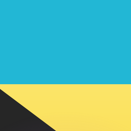
ouvons battre les taux des concurrents.
ertisseur. Le taux est donné à titre d'information seulemen
anger avec Xe ?