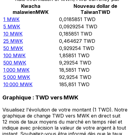
Kwacha
Nouveau dollar de
malawien
MWK
Taïwan
TWD
1
MWK
0,0185851
TWD
5
MWK
0,0929254
TWD
10
MWK
0,185851
TWD
25
MWK
0,464627
TWD
50
MWK
0,929254
TWD
100
MWK
1,85851
TWD
500
MWK
9,29254
TWD
1 000
MWK
18,5851
TWD
5 000
MWK
92,9254
TWD
10 000
MWK
185,851
TWD
Graphique : TWD vers MWK
Visualisez l'évolution de votre montant (1 TWD). Notre
graphique de change TWD vers MWK en direct suit
12 mois de taux moyens du marché en temps réel et
indique avec précision la valeur de votre argent à tout
instant. Souhaitez-vous être informé dès que le taux