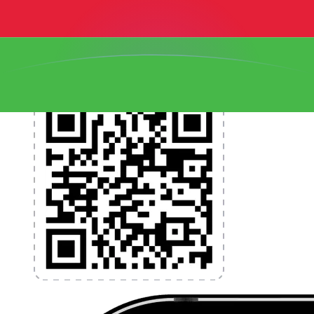
programmez des alertes de taux et transférez de
l'argent à l'étranger sans frais cachés. Téléchargez
l'application dès aujourd'hui !