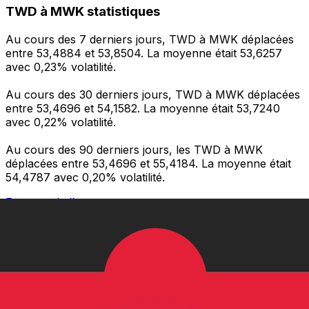
TWD à MWK statistiques
Au cours des 7 derniers jours, TWD à MWK déplacées
entre 53,4884 et 53,8504. La moyenne était 53,6257
avec 0,23% volatilité.
Au cours des 30 derniers jours, TWD à MWK déplacées
entre 53,4696 et 54,1582. La moyenne était 53,7240
avec 0,22% volatilité.
Au cours des 90 derniers jours, les TWD à MWK
déplacées entre 53,4696 et 55,4184. La moyenne était
54,4787 avec 0,20% volatilité.
Envoyer de l’argent
Gérez votre argent et vos devises lorsque vous
êtes en déplacement
L'application Xe réunit toutes les fonctionnalités
nécessaires pour vos transferts d'argent internationaux
et la gestion de vos devises. Convertissez des devises,