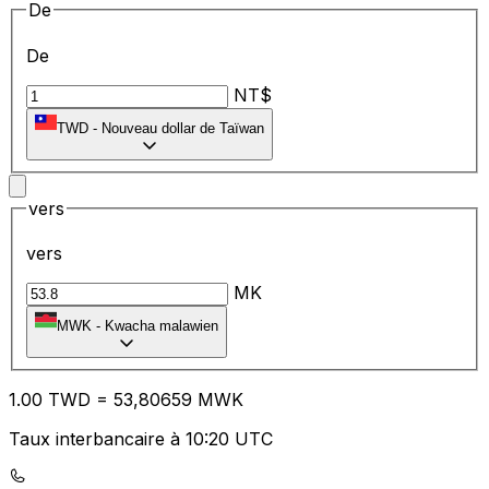
De
De
NT$
TWD
-
Nouveau dollar de Taïwan
vers
vers
MK
MWK
-
Kwacha malawien
1.00
TWD
=
53
,80659
MWK
Taux interbancaire à 10:20 UTC