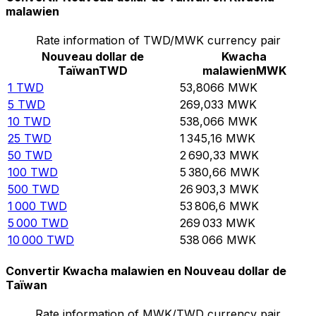
malawien
Rate information of TWD/MWK currency pair
Nouveau dollar de
Kwacha
Taïwan
TWD
malawien
MWK
1
TWD
53,8066
MWK
5
TWD
269,033
MWK
10
TWD
538,066
MWK
25
TWD
1 345,16
MWK
50
TWD
2 690,33
MWK
100
TWD
5 380,66
MWK
500
TWD
26 903,3
MWK
1 000
TWD
53 806,6
MWK
5 000
TWD
269 033
MWK
10 000
TWD
538 066
MWK
Convertir Kwacha malawien en Nouveau dollar de
Taïwan
Rate information of MWK/TWD currency pair