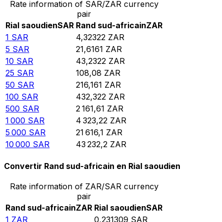
Rate information of SAR/ZAR currency
pair
Rial saoudien
SAR
Rand sud-africain
ZAR
1
SAR
4,32322
ZAR
5
SAR
21,6161
ZAR
10
SAR
43,2322
ZAR
25
SAR
108,08
ZAR
50
SAR
216,161
ZAR
100
SAR
432,322
ZAR
500
SAR
2 161,61
ZAR
1 000
SAR
4 323,22
ZAR
5 000
SAR
21 616,1
ZAR
10 000
SAR
43 232,2
ZAR
Convertir Rand sud-africain en Rial saoudien
Rate information of ZAR/SAR currency
pair
Rand sud-africain
ZAR
Rial saoudien
SAR
1
ZAR
0,231309
SAR