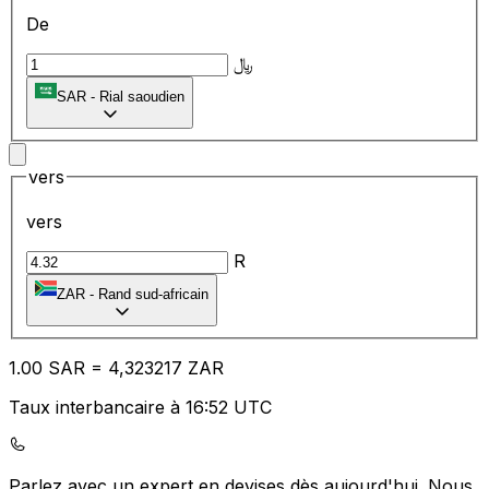
De
﷼
SAR
-
Rial saoudien
vers
vers
R
ZAR
-
Rand sud-africain
1.00
SAR
=
4,
323217
ZAR
Taux interbancaire à 16:52 UTC
Parlez avec un expert en devises dès aujourd'hui.
Nous