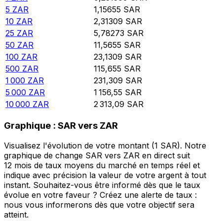
5
ZAR
1,15655
SAR
10
ZAR
2,31309
SAR
25
ZAR
5,78273
SAR
50
ZAR
11,5655
SAR
100
ZAR
23,1309
SAR
500
ZAR
115,655
SAR
1 000
ZAR
231,309
SAR
5 000
ZAR
1 156,55
SAR
10 000
ZAR
2 313,09
SAR
Graphique : SAR vers ZAR
Visualisez l'évolution de votre montant (1 SAR). Notre
graphique de change SAR vers ZAR en direct suit
12 mois de taux moyens du marché en temps réel et
indique avec précision la valeur de votre argent à tout
instant. Souhaitez-vous être informé dès que le taux
évolue en votre faveur ? Créez une alerte de taux :
nous vous informerons dès que votre objectif sera
atteint.