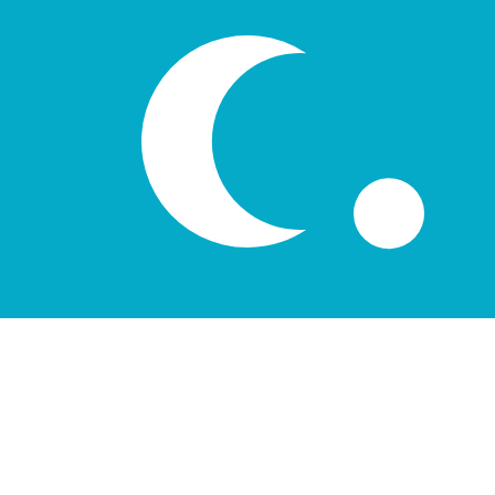
лв
UZS
-
Som ouzbek
1.00
PLN
=
3
20
UZS
Taux interbancaire à 14:31 UTC
Parlez avec un expert en devises dès aujourd'hui.
Nous p
Planifier un appel
Nous utilisons le taux de marché moyen pour notre conv
d'argent.
Vérifiez les taux d'envoi.
Saviez-vous que vous pouvez envoyer de l'argent à l'étr
Inscrivez-vous aujourd'hui