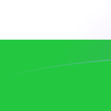
Le taux de change de PLN vers UZS a
Convertir Zloty polonais en Som ouzbek
Rate information of PLN/UZS
currency pair
Zloty polonais
PLN
Som ouzbek
UZS
1
PLN
3 207,12
UZS
5
PLN
16 035,6
UZS
10
PLN
32 071,2
UZS
25
PLN
80 177,9
UZS
50
PLN
160 356
UZS
100
PLN
320 712
UZS
500
PLN
1 603 560
UZS
1 000
PLN
3 207 120
UZS
5 000
PLN
16 035 600
UZS
10 000
PLN
32 071 200
UZS