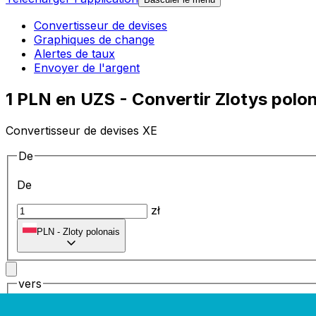
Convertisseur de devises
Graphiques de change
Alertes de taux
Envoyer de l'argent
1 PLN en UZS - Convertir Zlotys pol
Convertisseur de devises XE
De
De
zł
PLN
-
Zloty polonais
vers
vers