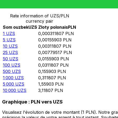
Convertir Som ouzbek en Zloty polonais
Rate information of UZS/PLN
currency pair
Som ouzbek
UZS
Zloty polonais
PLN
1
UZS
0,000311807
PLN
5
UZS
0,00155903
PLN
10
UZS
0,00311807
PLN
25
UZS
0,00779517
PLN
50
UZS
0,0155903
PLN
100
UZS
0,0311807
PLN
500
UZS
0,155903
PLN
1 000
UZS
0,311807
PLN
5 000
UZS
1,55903
PLN
10 000
UZS
3,11807
PLN
Graphique : PLN vers UZS
Visualisez l'évolution de votre montant (1 PLN). Notre g
précision la valeur de votre argent à tout instant. Souha