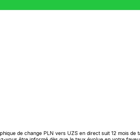
raphique de change PLN vers UZS en direct suit 12 mois de
itez-vous être informé dès que le taux évolue en votre fav