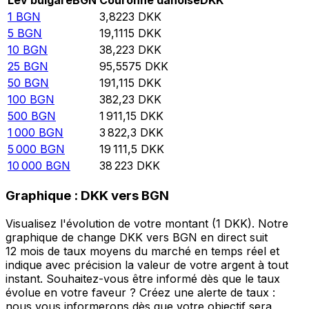
Lev bulgare
BGN
Couronne danoise
DKK
1
BGN
3,8223
DKK
5
BGN
19,1115
DKK
10
BGN
38,223
DKK
25
BGN
95,5575
DKK
50
BGN
191,115
DKK
100
BGN
382,23
DKK
500
BGN
1 911,15
DKK
1 000
BGN
3 822,3
DKK
5 000
BGN
19 111,5
DKK
10 000
BGN
38 223
DKK
Graphique : DKK vers BGN
Visualisez l'évolution de votre montant (1 DKK). Notre
graphique de change DKK vers BGN en direct suit
12 mois de taux moyens du marché en temps réel et
indique avec précision la valeur de votre argent à tout
instant. Souhaitez-vous être informé dès que le taux
évolue en votre faveur ? Créez une alerte de taux :
nous vous informerons dès que votre objectif sera