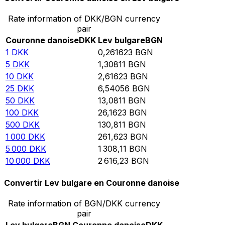
Rate information of DKK/BGN currency
pair
Couronne danoise
DKK
Lev bulgare
BGN
1
DKK
0,261623
BGN
5
DKK
1,30811
BGN
10
DKK
2,61623
BGN
25
DKK
6,54056
BGN
50
DKK
13,0811
BGN
100
DKK
26,1623
BGN
500
DKK
130,811
BGN
1 000
DKK
261,623
BGN
5 000
DKK
1 308,11
BGN
10 000
DKK
2 616,23
BGN
Convertir Lev bulgare en Couronne danoise
Rate information of BGN/DKK currency
pair