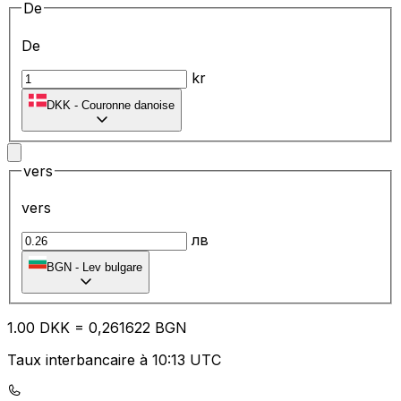
De
De
kr
DKK
-
Couronne danoise
vers
vers
лв
BGN
-
Lev bulgare
1.00
DKK
=
0,
261622
BGN
Taux interbancaire à 10:13 UTC