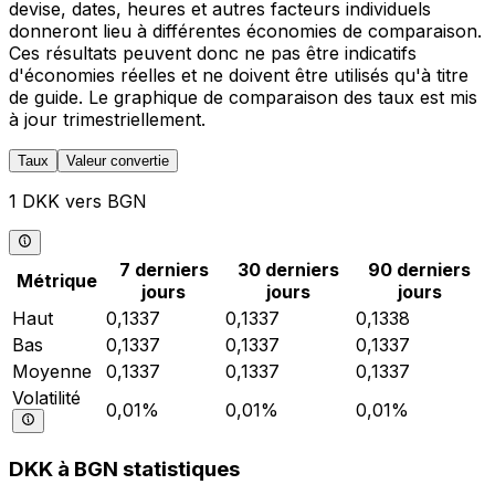
devise, dates, heures et autres facteurs individuels
donneront lieu à différentes économies de comparaison.
Ces résultats peuvent donc ne pas être indicatifs
d'économies réelles et ne doivent être utilisés qu'à titre
de guide. Le graphique de comparaison des taux est mis
à jour trimestriellement.
Taux
Valeur convertie
1 DKK vers BGN
7 derniers
30 derniers
90 derniers
Métrique
jours
jours
jours
Haut
0,1337
0,1337
0,1338
Bas
0,1337
0,1337
0,1337
Moyenne
0,1337
0,1337
0,1337
Volatilité
0,01%
0,01%
0,01%
DKK à BGN statistiques