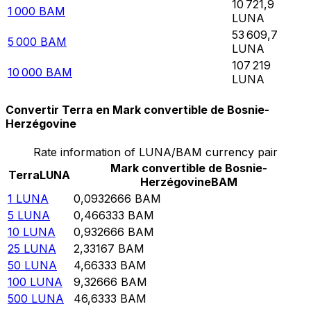
10 721,9
1 000
BAM
LUNA
53 609,7
5 000
BAM
LUNA
107 219
10 000
BAM
LUNA
Convertir Terra en Mark convertible de Bosnie-
Herzégovine
Rate information of LUNA/BAM currency pair
Mark convertible de Bosnie-
Terra
LUNA
Herzégovine
BAM
1
LUNA
0,0932666
BAM
5
LUNA
0,466333
BAM
10
LUNA
0,932666
BAM
25
LUNA
2,33167
BAM
50
LUNA
4,66333
BAM
100
LUNA
9,32666
BAM
500
LUNA
46,6333
BAM