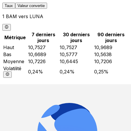
Taux
Valeur convertie
1 BAM vers LUNA
7 derniers
30 derniers
90 derniers
Métrique
jours
jours
jours
Haut
10,7527
10,7527
10,9689
Bas
10,6689
10,5777
10,5638
Moyenne
10,7226
10,6445
10,7206
Volatilité
0,24%
0,24%
0,25%
BAM à LUNA statistiques
Au cours des 7 derniers jours, BAM à LUNA déplacées
entre 10,6689 et 10,7527. La moyenne était 10,7226
avec 0,24% volatilité.
Au cours des 30 derniers jours, BAM à LUNA déplacées
entre 10,5777 et 10,7527. La moyenne était 10,6445