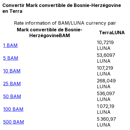
Convertir Mark convertible de Bosnie-Herzégovine
en Terra
Rate information of BAM/LUNA currency pair
Mark convertible de Bosnie-
Terra
LUNA
Herzégovine
BAM
10,7219
1
BAM
LUNA
53,6097
5
BAM
LUNA
107,219
10
BAM
LUNA
268,049
25
BAM
LUNA
536,097
50
BAM
LUNA
1 072,19
100
BAM
LUNA
5 360,97
500
BAM
LUNA