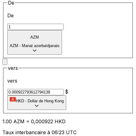
De
De
AZM
AZM
-
Manat azerbaïdjanais
vers
vers
$
HKD
-
Dollar de Hong Kong
1.00
AZM
=
0,
000922
HKD
Taux interbancaire à 06:23 UTC