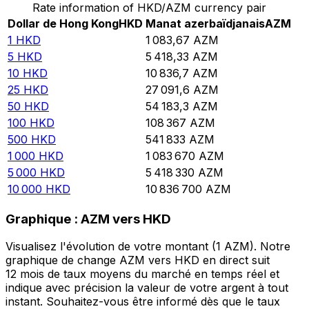
Rate information of HKD/AZM currency pair
Dollar de Hong Kong
HKD
Manat azerbaïdjanais
AZM
1
HKD
1 083,67
AZM
5
HKD
5 418,33
AZM
10
HKD
10 836,7
AZM
25
HKD
27 091,6
AZM
50
HKD
54 183,3
AZM
100
HKD
108 367
AZM
500
HKD
541 833
AZM
1 000
HKD
1 083 670
AZM
5 000
HKD
5 418 330
AZM
10 000
HKD
10 836 700
AZM
Graphique : AZM vers HKD
Visualisez l'évolution de votre montant (1 AZM). Notre
graphique de change AZM vers HKD en direct suit
12 mois de taux moyens du marché en temps réel et
indique avec précision la valeur de votre argent à tout
instant. Souhaitez-vous être informé dès que le taux