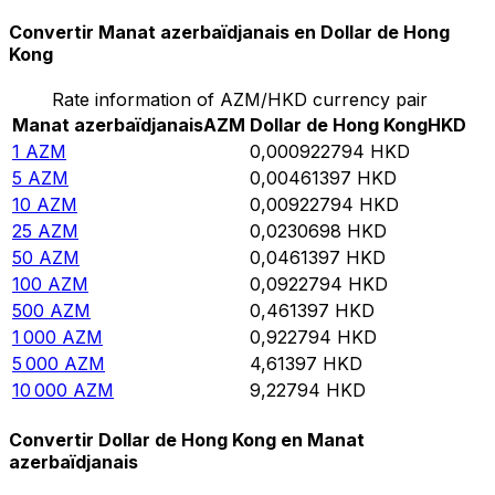
Convertir Manat azerbaïdjanais en Dollar de Hong
Kong
Rate information of AZM/HKD currency pair
Manat azerbaïdjanais
AZM
Dollar de Hong Kong
HKD
1
AZM
0,000922794
HKD
5
AZM
0,00461397
HKD
10
AZM
0,00922794
HKD
25
AZM
0,0230698
HKD
50
AZM
0,0461397
HKD
100
AZM
0,0922794
HKD
500
AZM
0,461397
HKD
1 000
AZM
0,922794
HKD
5 000
AZM
4,61397
HKD
10 000
AZM
9,22794
HKD
Convertir Dollar de Hong Kong en Manat
azerbaïdjanais