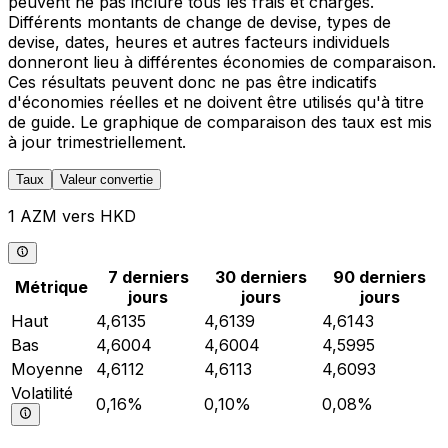
peuvent ne pas inclure tous les frais et charges.
Différents montants de change de devise, types de
devise, dates, heures et autres facteurs individuels
donneront lieu à différentes économies de comparaison.
Ces résultats peuvent donc ne pas être indicatifs
d'économies réelles et ne doivent être utilisés qu'à titre
de guide. Le graphique de comparaison des taux est mis
à jour trimestriellement.
Taux
Valeur convertie
1 AZM vers HKD
7 derniers
30 derniers
90 derniers
Métrique
jours
jours
jours
Haut
4,6135
4,6139
4,6143
Bas
4,6004
4,6004
4,5995
Moyenne
4,6112
4,6113
4,6093
Volatilité
0,16%
0,10%
0,08%