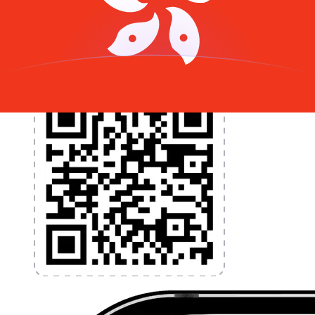
programmez des alertes de taux et transférez de
l'argent à l'étranger sans frais cachés. Téléchargez
l'application dès aujourd'hui !