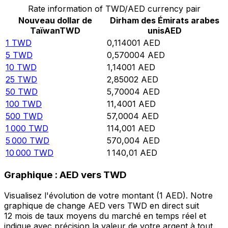
Rate information of TWD/AED currency pair
Nouveau dollar de
Dirham des Émirats arabes
Taïwan
TWD
unis
AED
1
TWD
0,114001
AED
5
TWD
0,570004
AED
10
TWD
1,14001
AED
25
TWD
2,85002
AED
50
TWD
5,70004
AED
100
TWD
11,4001
AED
500
TWD
57,0004
AED
1 000
TWD
114,001
AED
5 000
TWD
570,004
AED
10 000
TWD
1 140,01
AED
Graphique : AED vers TWD
Visualisez l'évolution de votre montant (1 AED). Notre
graphique de change AED vers TWD en direct suit
12 mois de taux moyens du marché en temps réel et
indique avec précision la valeur de votre argent à tout