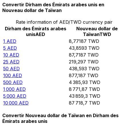
Convertir Dirham des Émirats arabes unis en
Nouveau dollar de Taïwan
Rate information of AED/TWD currency pair
Dirham des Émirats arabes
Nouveau dollar de
unis
AED
Taïwan
TWD
1
AED
8,77187
TWD
5
AED
43,8593
TWD
10
AED
87,7187
TWD
25
AED
219,297
TWD
50
AED
438,593
TWD
100
AED
877,187
TWD
500
AED
4 385,93
TWD
1 000
AED
8 771,87
TWD
5 000
AED
43 859,3
TWD
10 000
AED
87 718,7
TWD
Convertir Nouveau dollar de Taïwan en Dirham des
Émirats arabes unis