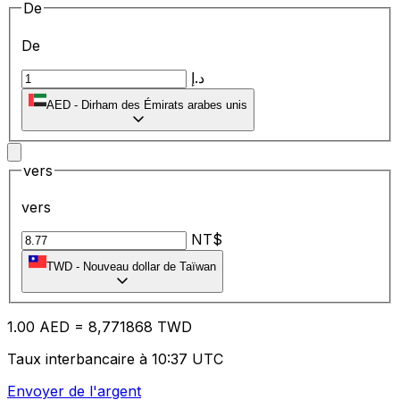
De
De
د.إ
AED
-
Dirham des Émirats arabes unis
vers
vers
NT$
TWD
-
Nouveau dollar de Taïwan
1.00
AED
=
8,
771868
TWD
Taux interbancaire à 10:37 UTC
Envoyer de l'argent