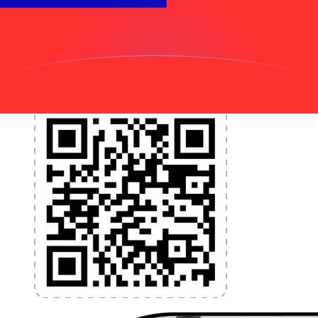
et la gestion de vos devises. Convertissez des devises,
programmez des alertes de taux et transférez de
l'argent à l'étranger sans frais cachés. Téléchargez
l'application dès aujourd'hui !