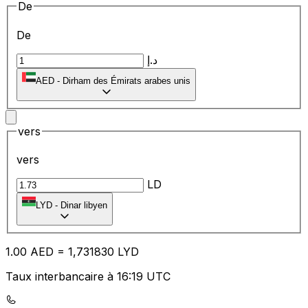
De
De
د.إ
AED
-
Dirham des Émirats arabes unis
vers
vers
LD
LYD
-
Dinar libyen
1.00
AED
=
1,
731830
LYD
Taux interbancaire à 16:19 UTC