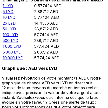
Dinar libyen
LYD
Dirham des Émirats arabes unis
AED
1
LYD
0,577424
AED
5
LYD
2,88712
AED
10
LYD
5,77424
AED
25
LYD
14,4356
AED
50
LYD
28,8712
AED
100
LYD
57,7424
AED
500
LYD
288,712
AED
1 000
LYD
577,424
AED
5 000
LYD
2 887,12
AED
10 000
LYD
5 774,24
AED
Graphique : AED vers LYD
Visualisez l'évolution de votre montant (1 AED). Notre
graphique de change AED vers LYD en direct suit
12 mois de taux moyens du marché en temps réel et
indique avec précision la valeur de votre argent à tout
instant. Souhaitez-vous être informé dès que le taux
évolue en votre faveur ? Créez une alerte de taux :
nous vous informerons dès que votre objectif sera