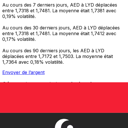
Au cours des 7 derniers jours, AED à LYD déplacées
entre 1,7318 et 1,7481. La moyenne était 1,7381 avec
0,19% volatilité.
Au cours des 30 derniers jours, AED à LYD déplacées
entre 1,7318 et 1,7481. La moyenne était 1,7412 avec
0,17% volatilité.
Au cours des 90 derniers jours, les AED à LYD
déplacées entre 1,7172 et 1,7503. La moyenne était
1,7364 avec 0,18% volatilité.
Envoyer de l’argent
Gérez votre argent et vos devises lorsque vous
êtes en déplacement
L'application Xe réunit toutes les fonctionnalités
nécessaires pour vos transferts d'argent internationaux
et la gestion de vos devises. Convertissez des devises,
programmez des alertes de taux et transférez de
l'argent à l'étranger sans frais cachés. Téléchargez