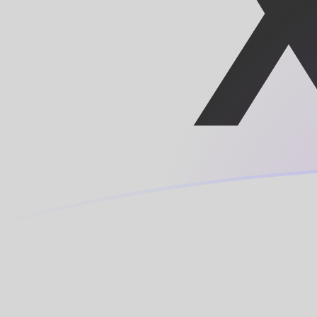
tipos de cambio de CZK a XAF hoy
Convierte Corona checa a Franco CFA BEAC centroafr
Rate information of CZK/XAF currency pair
Corona checa
CZK
Franco CFA BEAC centroafricano
X
1
CZK
27,0479
XAF
5
CZK
135,24
XAF
10
CZK
270,479
XAF
25
CZK
676,198
XAF
50
CZK
1352,4
XAF
100
CZK
2704,79
XAF
500
CZK
13.524
XAF
1000
CZK
27.047,9
XAF
5000
CZK
135.240
XAF
10.000
CZK
270.479
XAF