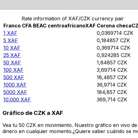
Convierte Franco CFA BEAC centroafricano a Corona 
Rate information of XAF/CZK currency pair
Franco CFA BEAC centroafricano
XAF
Corona checa
C
1
XAF
0,0369714
CZK
5
XAF
0,184857
CZK
10
XAF
0,369714
CZK
25
XAF
0,924285
CZK
50
XAF
1,84857
CZK
100
XAF
3,69714
CZK
500
XAF
18,4857
CZK
1000
XAF
36,9714
CZK
5000
XAF
184,857
CZK
10.000
XAF
369,714
CZK
Gráfico de CZK a XAF
Vea tu 50 CZK en movimiento. Nuestro gráfico en vivo de
dinero en cualquier momento.¿Quiere saber cuándo se mue