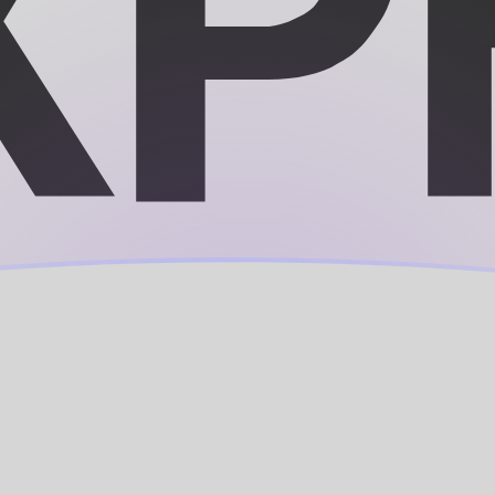
icano
AF