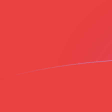
tipos de cambio de CZK a VND hoy
Convierte Corona checa a Dong vietnamita
Rate information of CZK/VND currency
pair
Corona checa
CZK
Dong vietnamita
VND
1
CZK
1250,36
VND
5
CZK
6251,82
VND
10
CZK
12.503,6
VND
25
CZK
31.259,1
VND
50
CZK
62.518,2
VND
100
CZK
125.036
VND
500
CZK
625.182
VND
1000
CZK
1.250.360
VND
5000
CZK
6.251.820
VND
10.000
CZK
12.503.600
VND