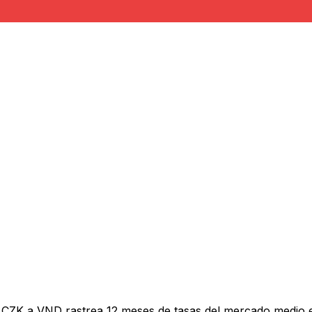
 CZK a VND rastrea 12 meses de tasas del mercado medio e