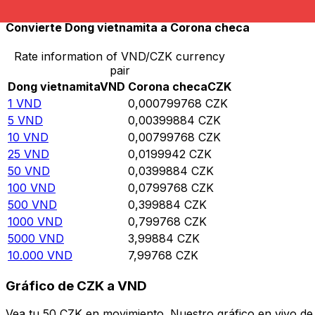
Convierte Dong vietnamita a Corona checa
Rate information of VND/CZK currency
pair
Dong vietnamita
VND
Corona checa
CZK
1
VND
0,000799768
CZK
5
VND
0,00399884
CZK
10
VND
0,00799768
CZK
25
VND
0,0199942
CZK
50
VND
0,0399884
CZK
100
VND
0,0799768
CZK
500
VND
0,399884
CZK
1000
VND
0,799768
CZK
5000
VND
3,99884
CZK
10.000
VND
7,99768
CZK
Gráfico de CZK a VND
Vea tu 50 CZK en movimiento. Nuestro gráfico en vivo de