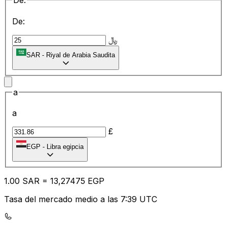
De:
De:
﷼
SAR
-
Riyal de Arabia Saudita
a
a
£
EGP
-
Libra egipcia
1.00
SAR
=
13
,27475
EGP
Tasa del mercado medio a las 7:39 UTC