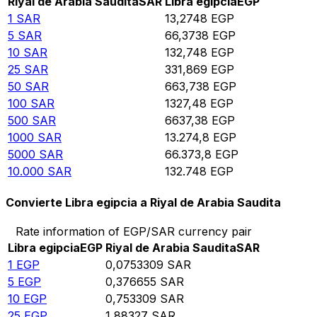
Riyal de Arabia Saudita
SAR
Libra egipcia
EGP
1
SAR
13,2748
EGP
5
SAR
66,3738
EGP
10
SAR
132,748
EGP
25
SAR
331,869
EGP
50
SAR
663,738
EGP
100
SAR
1327,48
EGP
500
SAR
6637,38
EGP
1000
SAR
13.274,8
EGP
5000
SAR
66.373,8
EGP
10.000
SAR
132.748
EGP
Convierte Libra egipcia a Riyal de Arabia Saudita
Rate information of EGP/SAR currency pair
Libra egipcia
EGP
Riyal de Arabia Saudita
SAR
1
EGP
0,0753309
SAR
5
EGP
0,376655
SAR
10
EGP
0,753309
SAR
25
EGP
1,88327
SAR