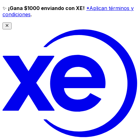
✨
¡Gana $1000 enviando con XE!
*Aplican términos y
condiciones
.