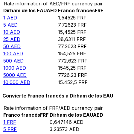
Rate information of AED/FRF currency pair
Dírham de los EAU
AED
Franco francés
FRF
1
AED
1,54525
FRF
5
AED
7,72623
FRF
10
AED
15,4525
FRF
25
AED
38,6311
FRF
50
AED
77,2623
FRF
100
AED
154,525
FRF
500
AED
772,623
FRF
1000
AED
1545,25
FRF
5000
AED
7726,23
FRF
10.000
AED
15.452,5
FRF
Convierte Franco francés a Dírham de los EAU
Rate information of FRF/AED currency pair
Franco francés
FRF
Dírham de los EAU
AED
1
FRF
0,647146
AED
5
FRF
3,23573
AED