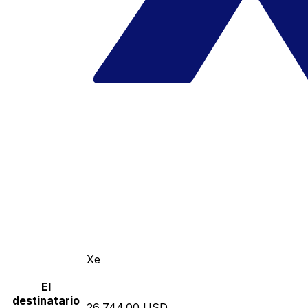
Xe
El
destinatario
26,744.00 USD