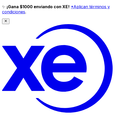
✨
¡Gana $1000 enviando con XE!
*Aplican términos y
condiciones
.