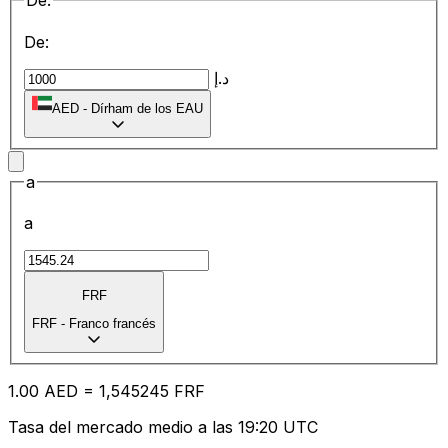
De:
De:
د.إ
AED
-
Dírham de los EAU
a
a
FRF
FRF
-
Franco francés
1.00
AED
=
1,
545245
FRF
Tasa del mercado medio a las 19:20 UTC