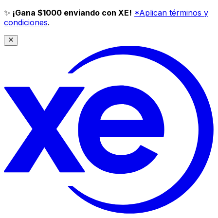
✨
¡Gana $1000 enviando con XE!
*Aplican términos y
condiciones
.