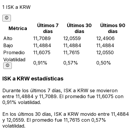
1 ISK a KRW
Últimos 7
Últimos 30
Últimos 90
Métrica
días
días
días
Alto
11,7089
12,0559
12,4906
Bajo
11,4884
11,4884
11,4884
Promedio
11,6075
11,7615
12,0550
Volatilidad
0,91%
0,57%
0,50%
ISK a KRW estadísticas
Durante los últimos 7 días, ISK a KRW se movieron
entre 11,4884 y 11,7089. El promedio fue 11,6075 con
0,91% volatilidad.
En los últimos 30 días, ISK a KRW movido entre 11,4884
y 12,0559. El promedio fue 11,7615 con 0,57%
volatilidad.