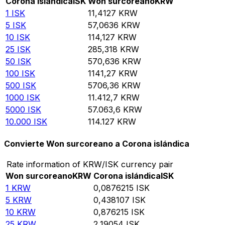
Corona islándica
ISK
Won surcoreano
KRW
1
ISK
11,4127
KRW
5
ISK
57,0636
KRW
10
ISK
114,127
KRW
25
ISK
285,318
KRW
50
ISK
570,636
KRW
100
ISK
1141,27
KRW
500
ISK
5706,36
KRW
1000
ISK
11.412,7
KRW
5000
ISK
57.063,6
KRW
10.000
ISK
114.127
KRW
Convierte Won surcoreano a Corona islándica
Rate information of KRW/ISK currency pair
Won surcoreano
KRW
Corona islándica
ISK
1
KRW
0,0876215
ISK
5
KRW
0,438107
ISK
10
KRW
0,876215
ISK
25
KRW
2,19054
ISK