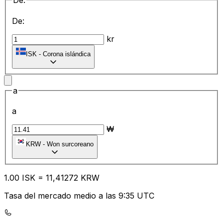
De:
De:
kr
ISK
-
Corona islándica
a
a
₩
KRW
-
Won surcoreano
1.00
ISK
=
11
,41272
KRW
Tasa del mercado medio a las 9:35 UTC