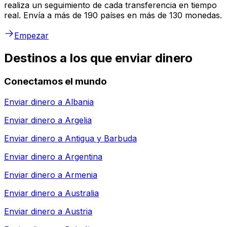
realiza un seguimiento de cada transferencia en tiempo
real. Envía a más de 190 países en más de 130 monedas.
Empezar
Destinos a los que enviar dinero
Conectamos el mundo
Enviar dinero a
Albania
Enviar dinero a
Argelia
Enviar dinero a
Antigua y Barbuda
Enviar dinero a
Argentina
Enviar dinero a
Armenia
Enviar dinero a
Australia
Enviar dinero a
Austria