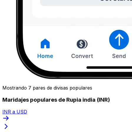
Mostrando 7 pares de divisas populares
Maridajes populares de Rupia india (INR)
INR a USD