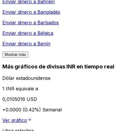
Enviar dinero a
Bahréin
Enviar dinero a
Bangladés
Enviar dinero a
Barbados
Enviar dinero a
Bélgica
Enviar dinero a
Benín
Mostrar más
Más gráficos de divisas INR en tiempo real
Dólar estadounidense
1 INR equivale a
0,0105016 USD
+0.0000 (0.42%)
Semanal
Ver gráfico
Libra esterlina