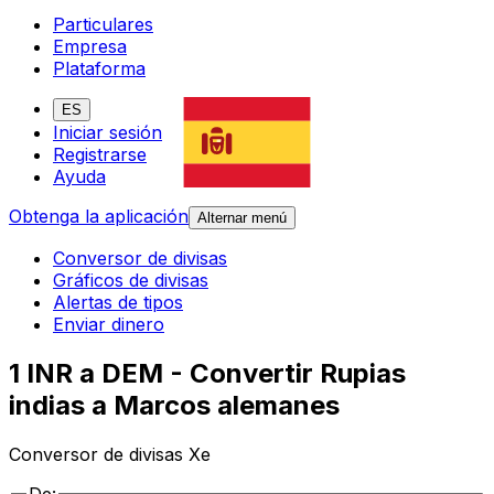
Particulares
Empresa
Plataforma
ES
Iniciar sesión
Registrarse
Ayuda
Obtenga la aplicación
Alternar menú
Conversor de divisas
Gráficos de divisas
Alertas de tipos
Enviar dinero
1 INR a DEM - Convertir Rupias
indias a Marcos alemanes
Conversor de divisas Xe