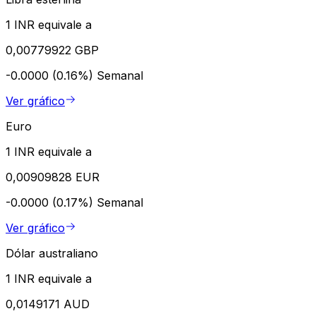
1 INR equivale a
0,00779922 GBP
-0.0000 (0.16%)
Semanal
Ver gráfico
Euro
1 INR equivale a
0,00909828 EUR
-0.0000 (0.17%)
Semanal
Ver gráfico
Dólar australiano
1 INR equivale a
0,0149171 AUD