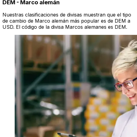
DEM
-
Marco alemán
Nuestras clasificaciones de divisas muestran que el tipo
de cambio de Marco alemán más popular es de DEM a
USD. El código de la divisa Marcos alemanes es DEM.