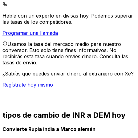
Habla con un experto en divisas hoy.
Podemos superar
las tasas de los competidores.
Programar una llamada
Usamos la tasa del mercado medio para nuestro
conversor. Esto solo tiene fines informativos. No
recibirás esta tasa cuando envíes dinero.
Consulta las
tasas de envío.
¿Sabías que puedes enviar dinero al extranjero con Xe?
Regístrate hoy mismo
tipos de cambio de INR a DEM hoy
Convierte Rupia india a Marco alemán