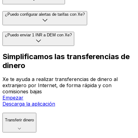
¿Puedo configurar alertas de tarifas con Xe?
¿Puedo enviar 1 INR a DEM con Xe?
Simplificamos las transferencias de
dinero
Xe te ayuda a realizar transferencias de dinero al
extranjero por Internet, de forma rápida y con
comisiones bajas
Empezar
Descarga la aplicación
Transferir dinero