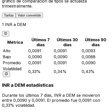
gráfico de comparación de tipos se actualiza
trimestralmente.
Tarifas
Valor convertido
1 INR a DEM
Últimos 7
Últimos 30
Últimos 90
Métrica
días
días
días
Alto
0,0091
0,0091
0,0093
Bajo
0,0090
0,0090
0,0088
Promedio
0,0091
0,0091
0,0090
Volatilidad
0,33%
0,34%
0,43%
INR a DEM estadísticas
Durante los últimos 7 días, INR a DEM se movieron
entre 0,0090 y 0,0091. El promedio fue 0,0091 con
0,33% volatilidad.