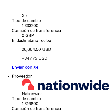
Xe
Tipo de cambio
1.333200
Comisión de transferencia
0 GBP
El destinatario recibe
26,664.00 USD
+347.75 USD
Enviar con Xe
Proveedor
Nationwide
Tipo de cambio
1.316800
Comisión de transferencia