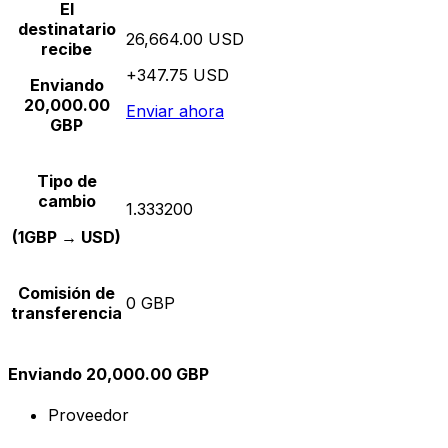
El
destinatario
26,664.00 USD
recibe
+347.75 USD
Enviando
20,000.00
Enviar ahora
GBP
Tipo de
cambio
1.333200
(1GBP → USD)
Comisión de
0 GBP
transferencia
Enviando 20,000.00 GBP
Proveedor