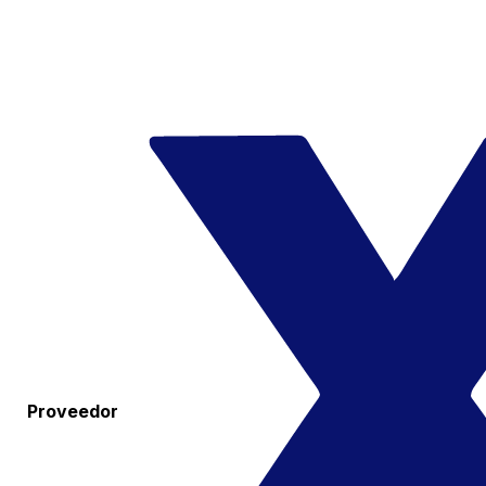
Proveedor