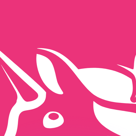
 tasas de los competidores.
r. Esto solo tiene fines informativos. No recibirás esta t