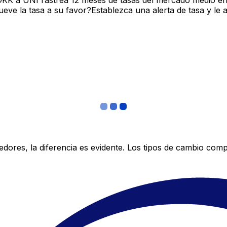
DKK a UNI rastrea 12 meses de tasas del mercado medio en
ve la tasa a su favor?Establezca una alerta de tasa y le 
res, la diferencia es evidente. Los tipos de cambio compe