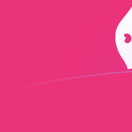
tipos de cambio de DKK a UNI hoy
Convierte Corona danesa a Uniswap
Rate information of DKK/UNI
currency pair
Corona danesa
DKK
Uniswap
UNI
1
DKK
0,0383739
UNI
5
DKK
0,19187
UNI
10
DKK
0,383739
UNI
25
DKK
0,959348
UNI
50
DKK
1,9187
UNI
100
DKK
3,83739
UNI
500
DKK
19,187
UNI
1000
DKK
38,3739
UNI
5000
DKK
191,87
UNI
10.000
DKK
383,739
UNI