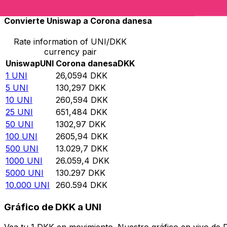
Convierte Uniswap a Corona danesa
Rate information of UNI/DKK
currency pair
Uniswap
UNI
Corona danesa
DKK
1
UNI
26,0594
DKK
5
UNI
130,297
DKK
10
UNI
260,594
DKK
25
UNI
651,484
DKK
50
UNI
1302,97
DKK
100
UNI
2605,94
DKK
500
UNI
13.029,7
DKK
1000
UNI
26.059,4
DKK
5000
UNI
130.297
DKK
10.000
UNI
260.594
DKK
Gráfico de DKK a UNI