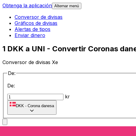
Obtenga la aplicación
Alternar menú
Conversor de divisas
Gráficos de divisas
Alertas de tipos
Enviar dinero
1 DKK a UNI - Convertir Coronas dan
Conversor de divisas Xe
De:
De:
kr
DKK
-
Corona danesa
a