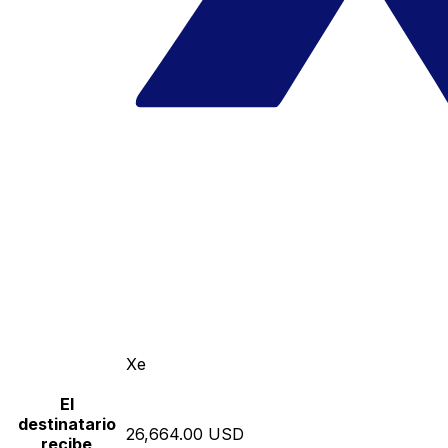
Xe
El
destinatario
26,664.00 USD
recibe