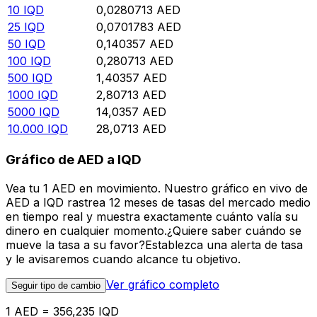
10
IQD
0,0280713
AED
25
IQD
0,0701783
AED
50
IQD
0,140357
AED
100
IQD
0,280713
AED
500
IQD
1,40357
AED
1000
IQD
2,80713
AED
5000
IQD
14,0357
AED
10.000
IQD
28,0713
AED
Gráfico de AED a IQD
Vea tu 1 AED en movimiento. Nuestro gráfico en vivo de
AED a IQD rastrea 12 meses de tasas del mercado medio
en tiempo real y muestra exactamente cuánto valía su
dinero en cualquier momento.¿Quiere saber cuándo se
mueve la tasa a su favor?Establezca una alerta de tasa
y le avisaremos cuando alcance tu objetivo.
Ver gráfico completo
Seguir tipo de cambio
1 AED = 356,235 IQD