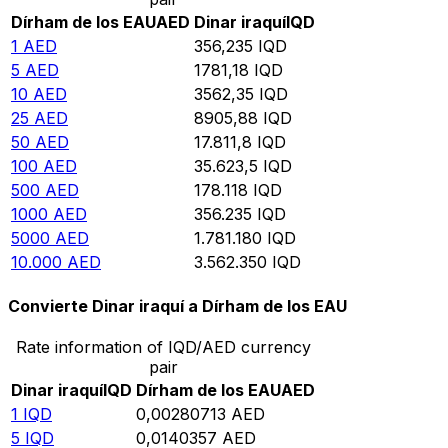
Dírham de los EAU
AED
Dinar iraquí
IQD
1
AED
356,235
IQD
5
AED
1781,18
IQD
10
AED
3562,35
IQD
25
AED
8905,88
IQD
50
AED
17.811,8
IQD
100
AED
35.623,5
IQD
500
AED
178.118
IQD
1000
AED
356.235
IQD
5000
AED
1.781.180
IQD
10.000
AED
3.562.350
IQD
Convierte Dinar iraquí a Dírham de los EAU
Rate information of IQD/AED currency
pair
Dinar iraquí
IQD
Dírham de los EAU
AED
1
IQD
0,00280713
AED
5
IQD
0,0140357
AED