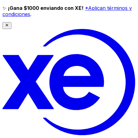
✨
¡Gana $1000 enviando con XE!
*Aplican términos y
condiciones
.