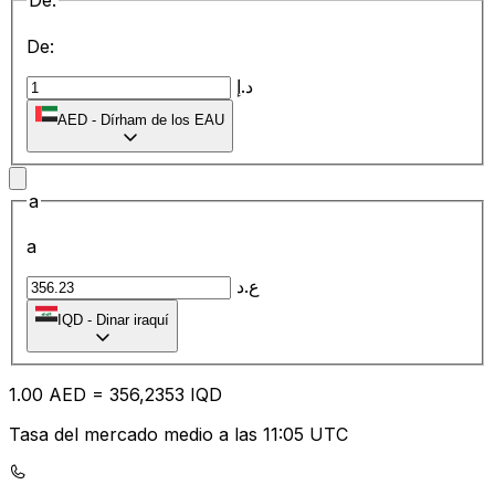
De:
De:
د.إ
AED
-
Dírham de los EAU
a
a
ع.د
IQD
-
Dinar iraquí
1.00
AED
=
35
6,2353
IQD
Tasa del mercado medio a las 11:05 UTC