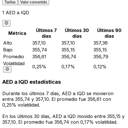
Tarifas
Valor convertido
1 AED a IQD
Últimos 7
Últimos 30
Últimos 90
Métrica
días
días
días
Alto
357,10
357,10
357,36
Bajo
355,74
355,15
355,15
Promedio
356,61
356,74
356,79
Volatilidad
0,25%
0,17%
0,12%
AED a IQD estadísticas
Durante los últimos 7 días, AED a IQD se movieron
entre 355,74 y 357,10. El promedio fue 356,61 con
0,25% volatilidad.
En los últimos 30 días, AED a IQD movido entre 355,15 y
357,10. El promedio fue 356,74 con 0,17% volatilidad.