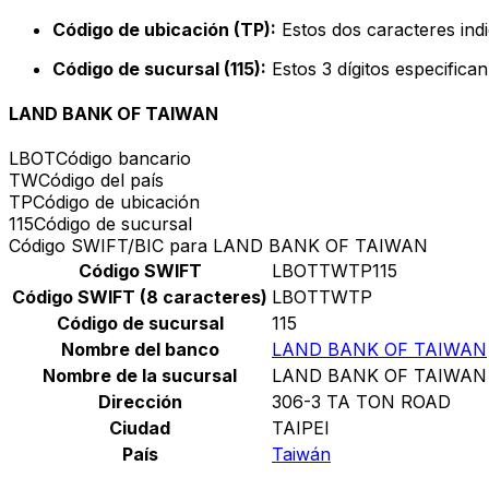
Código de ubicación (TP):
Estos dos caracteres indi
Código de sucursal (115):
Estos 3 dígitos especifica
LAND BANK OF TAIWAN
LBOT
Código bancario
TW
Código del país
TP
Código de ubicación
115
Código de sucursal
Código SWIFT/BIC para LAND BANK OF TAIWAN
Código SWIFT
LBOTTWTP115
Código SWIFT (8 caracteres)
LBOTTWTP
Código de sucursal
115
Nombre del banco
LAND BANK OF TAIWAN
Nombre de la sucursal
LAND BANK OF TAIWAN
Dirección
306-3 TA TON ROAD
Ciudad
TAIPEI
País
Taiwán