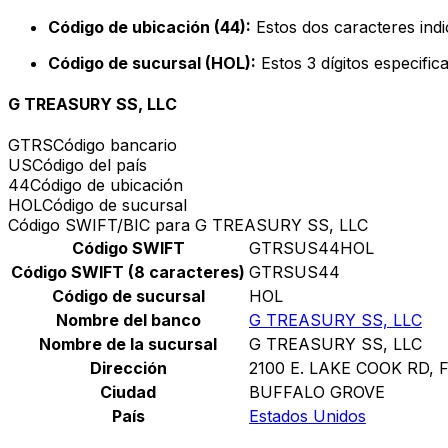
Código de ubicación (44):
Estos dos caracteres indi
Código de sucursal (HOL):
Estos 3 dígitos especific
G TREASURY SS, LLC
GTRS
Código bancario
US
Código del país
44
Código de ubicación
HOL
Código de sucursal
Código SWIFT/BIC para G TREASURY SS, LLC
Código SWIFT
GTRSUS44HOL
Código SWIFT (8 caracteres)
GTRSUS44
Código de sucursal
HOL
Nombre del banco
G TREASURY SS, LLC
Nombre de la sucursal
G TREASURY SS, LLC
Dirección
2100 E. LAKE COOK RD, F
Ciudad
BUFFALO GROVE
País
Estados Unidos