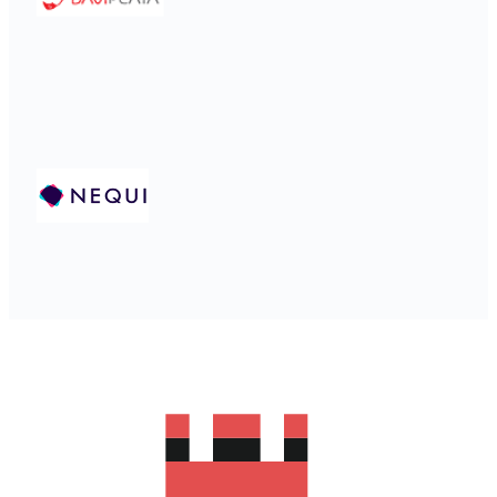
Cuánto tiempo tarda enviar dinero a
Colombia?
Enviar dinero a Colombia (COP) desde Estados Unidos
(USD) puede tardar desde unos minutos hasta 3 días
laborables. En diversas rutas populares, Xe puede