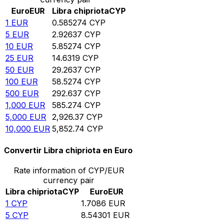
Euro
EUR
Libra chipriota
CYP
1
EUR
0.585274
CYP
5
EUR
2.92637
CYP
10
EUR
5.85274
CYP
25
EUR
14.6319
CYP
50
EUR
29.2637
CYP
100
EUR
58.5274
CYP
500
EUR
292.637
CYP
1,000
EUR
585.274
CYP
5,000
EUR
2,926.37
CYP
10,000
EUR
5,852.74
CYP
Convertir Libra chipriota en Euro
Rate information of CYP/EUR
currency pair
Libra chipriota
CYP
Euro
EUR
1
CYP
1.7086
EUR
5
CYP
8.54301
EUR