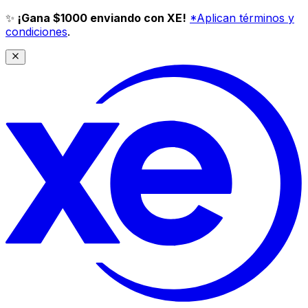
✨
¡Gana $1000 enviando con XE!
*Aplican términos y
condiciones
.