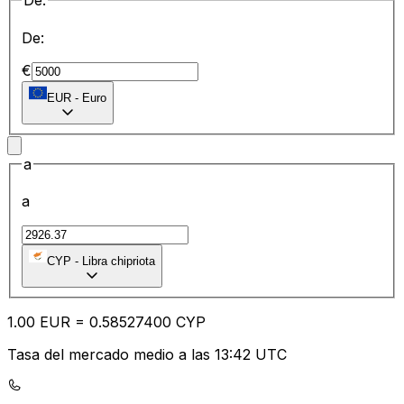
De:
De:
€
EUR
-
Euro
a
a
CYP
-
Libra chipriota
1.00
EUR
=
0.58
527400
CYP
Tasa del mercado medio a las 13:42 UTC