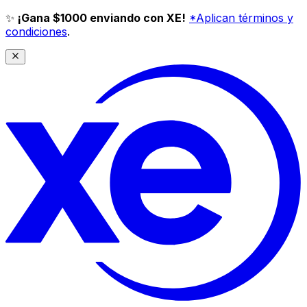
✨
¡Gana $1000 enviando con XE!
*Aplican términos y
condiciones
.