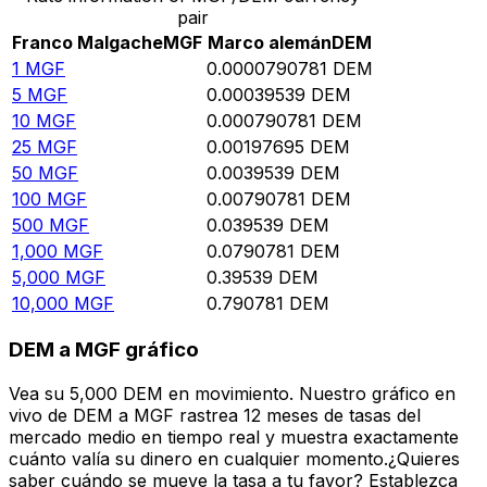
pair
Franco Malgache
MGF
Marco alemán
DEM
1
MGF
0.0000790781
DEM
5
MGF
0.00039539
DEM
10
MGF
0.000790781
DEM
25
MGF
0.00197695
DEM
50
MGF
0.0039539
DEM
100
MGF
0.00790781
DEM
500
MGF
0.039539
DEM
1,000
MGF
0.0790781
DEM
5,000
MGF
0.39539
DEM
10,000
MGF
0.790781
DEM
DEM a MGF gráfico
Vea su 5,000 DEM en movimiento. Nuestro gráfico en
vivo de DEM a MGF rastrea 12 meses de tasas del
mercado medio en tiempo real y muestra exactamente
cuánto valía su dinero en cualquier momento.¿Quieres
saber cuándo se mueve la tasa a tu favor? Establezca