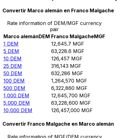
Convertir Marco alemán en Franco Malgache
Rate information of DEM/MGF currency
pair
Marco alemán
DEM
Franco Malgache
MGF
1
DEM
12,645.7
MGF
5
DEM
63,228.6
MGF
10
DEM
126,457
MGF
25
DEM
316,143
MGF
50
DEM
632,286
MGF
100
DEM
1,264,570
MGF
500
DEM
6,322,860
MGF
1,000
DEM
12,645,700
MGF
5,000
DEM
63,228,600
MGF
10,000
DEM
126,457,000
MGF
Convertir Franco Malgache en Marco alemán
Rate information of MGF/DEM currency