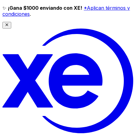
✨
¡Gana $1000 enviando con XE!
*Aplican términos y
condiciones
.