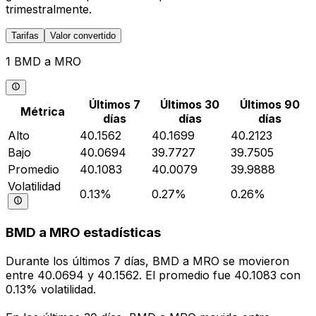
trimestralmente.
Tarifas
Valor convertido
1 BMD a MRO
Últimos 7
Últimos 30
Últimos 90
Métrica
días
días
días
Alto
40.1562
40.1699
40.2123
Bajo
40.0694
39.7727
39.7505
Promedio
40.1083
40.0079
39.9888
Volatilidad
0.13%
0.27%
0.26%
BMD a MRO estadísticas
Durante los últimos 7 días, BMD a MRO se movieron
entre 40.0694 y 40.1562. El promedio fue 40.1083 con
0.13% volatilidad.