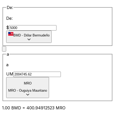
De:
De:
$
BMD
-
Dólar Bermudeño
a
a
UM
MRO
MRO
-
Ouguiya Mauritano
1.00
BMD
=
400.94
912523
MRO