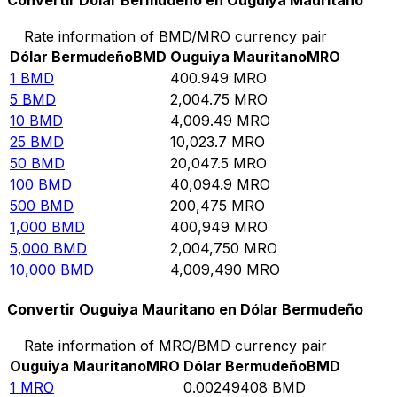
Convertir Dólar Bermudeño en Ouguiya Mauritano
Rate information of BMD/MRO currency pair
Dólar Bermudeño
BMD
Ouguiya Mauritano
MRO
1
BMD
400.949
MRO
5
BMD
2,004.75
MRO
10
BMD
4,009.49
MRO
25
BMD
10,023.7
MRO
50
BMD
20,047.5
MRO
100
BMD
40,094.9
MRO
500
BMD
200,475
MRO
1,000
BMD
400,949
MRO
5,000
BMD
2,004,750
MRO
10,000
BMD
4,009,490
MRO
Convertir Ouguiya Mauritano en Dólar Bermudeño
Rate information of MRO/BMD currency pair
Ouguiya Mauritano
MRO
Dólar Bermudeño
BMD
1
MRO
0.00249408
BMD