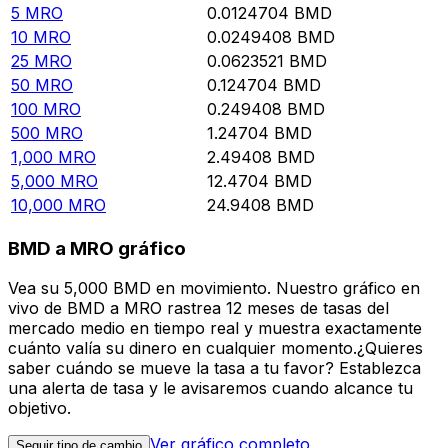
5
MRO
0.0124704
BMD
10
MRO
0.0249408
BMD
25
MRO
0.0623521
BMD
50
MRO
0.124704
BMD
100
MRO
0.249408
BMD
500
MRO
1.24704
BMD
1,000
MRO
2.49408
BMD
5,000
MRO
12.4704
BMD
10,000
MRO
24.9408
BMD
BMD a MRO gráfico
Vea su 5,000 BMD en movimiento. Nuestro gráfico en
vivo de BMD a MRO rastrea 12 meses de tasas del
mercado medio en tiempo real y muestra exactamente
cuánto valía su dinero en cualquier momento.¿Quieres
saber cuándo se mueve la tasa a tu favor? Establezca
una alerta de tasa y le avisaremos cuando alcance tu
objetivo.
Ver gráfico completo
Seguir tipo de cambio