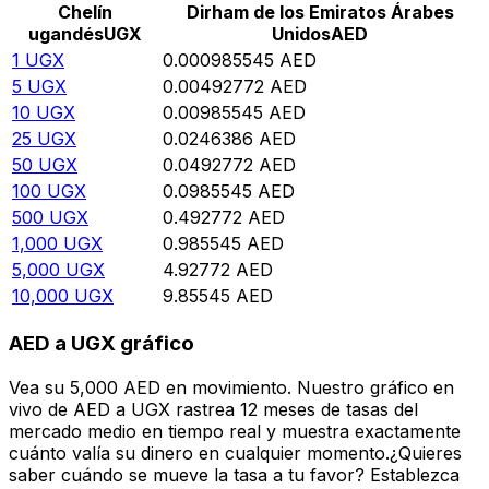
Chelín
Dirham de los Emiratos Árabes
ugandés
UGX
Unidos
AED
1
UGX
0.000985545
AED
5
UGX
0.00492772
AED
10
UGX
0.00985545
AED
25
UGX
0.0246386
AED
50
UGX
0.0492772
AED
100
UGX
0.0985545
AED
500
UGX
0.492772
AED
1,000
UGX
0.985545
AED
5,000
UGX
4.92772
AED
10,000
UGX
9.85545
AED
AED a UGX gráfico
Vea su 5,000 AED en movimiento. Nuestro gráfico en
vivo de AED a UGX rastrea 12 meses de tasas del
mercado medio en tiempo real y muestra exactamente
cuánto valía su dinero en cualquier momento.¿Quieres
saber cuándo se mueve la tasa a tu favor? Establezca