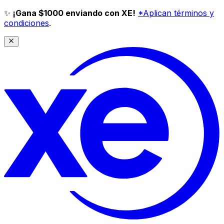
✨
¡Gana $1000 enviando con XE!
*Aplican términos y
condiciones
.