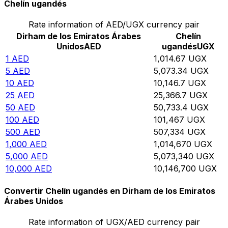
Chelín ugandés
Rate information of AED/UGX currency pair
Dirham de los Emiratos Árabes
Chelín
Unidos
AED
ugandés
UGX
1
AED
1,014.67
UGX
5
AED
5,073.34
UGX
10
AED
10,146.7
UGX
25
AED
25,366.7
UGX
50
AED
50,733.4
UGX
100
AED
101,467
UGX
500
AED
507,334
UGX
1,000
AED
1,014,670
UGX
5,000
AED
5,073,340
UGX
10,000
AED
10,146,700
UGX
Convertir Chelín ugandés en Dirham de los Emiratos
Árabes Unidos
Rate information of UGX/AED currency pair