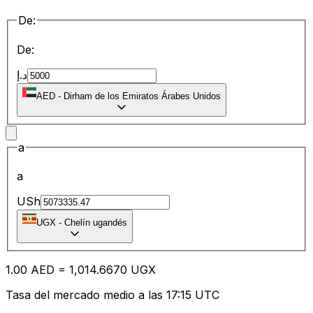
De:
De:
د.إ
AED
-
Dirham de los Emiratos Árabes Unidos
a
a
USh
UGX
-
Chelín ugandés
1.00
AED
=
1,014.66
70
UGX
Tasa del mercado medio a las 17:15 UTC