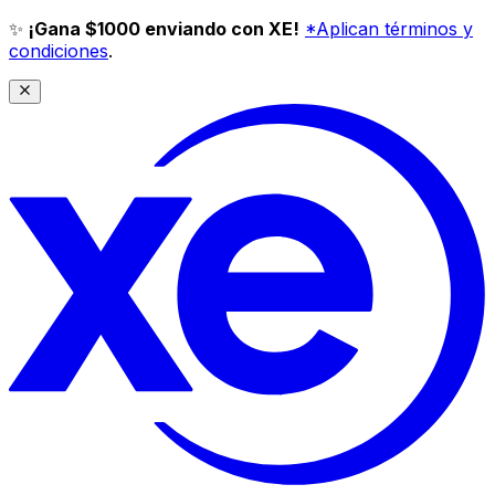
✨
¡Gana $1000 enviando con XE!
*Aplican términos y
condiciones
.