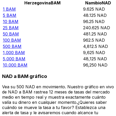
Herzegovina
BAM
Namibio
NAD
1
BAM
9.625
NAD
5
BAM
48.125
NAD
10
BAM
96.25
NAD
25
BAM
240.625
NAD
50
BAM
481.25
NAD
100
BAM
962.5
NAD
500
BAM
4,812.5
NAD
1,000
BAM
9,625
NAD
5,000
BAM
48,125
NAD
10,000
BAM
96,250
NAD
NAD a BAM gráfico
Vea su 500 NAD en movimiento. Nuestro gráfico en vivo
de NAD a BAM rastrea 12 meses de tasas del mercado
medio en tiempo real y muestra exactamente cuánto
valía su dinero en cualquier momento.¿Quieres saber
cuándo se mueve la tasa a tu favor? Establezca una
alerta de tasa y le avisaremos cuando alcance tu