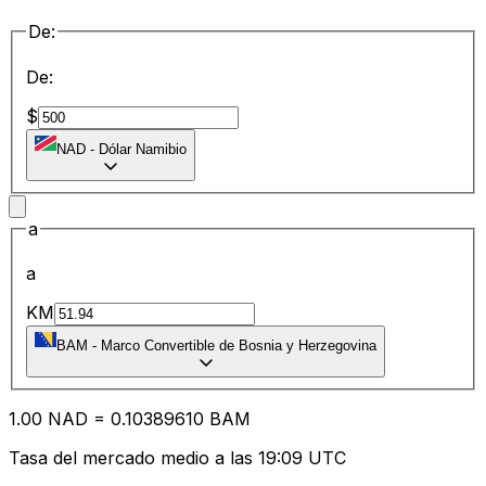
De:
De:
$
NAD
-
Dólar Namibio
a
a
KM
BAM
-
Marco Convertible de Bosnia y Herzegovina
1.00
NAD
=
0.10
389610
BAM
Tasa del mercado medio a las 19:09 UTC