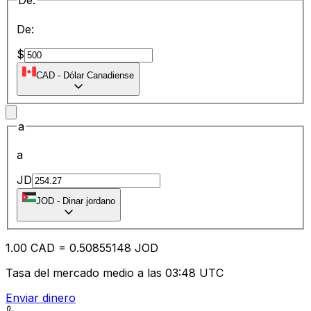
De:
De:
$
CAD
-
Dólar Canadiense
a
a
JD
JOD
-
Dinar jordano
1.00
CAD
=
0.50
855148
JOD
Tasa del mercado medio a las 03:48 UTC
Enviar dinero