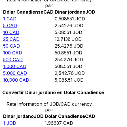
pair
Dólar Canadiense
CAD
Dinar jordano
JOD
1
CAD
0.508551
JOD
5
CAD
2.54276
JOD
10
CAD
5.08551
JOD
25
CAD
12.7138
JOD
50
CAD
25.4276
JOD
100
CAD
50.8551
JOD
500
CAD
254.276
JOD
1,000
CAD
508.551
JOD
5,000
CAD
2,542.76
JOD
10,000
CAD
5,085.51
JOD
Convertir Dinar jordano en Dólar Canadiense
Rate information of JOD/CAD currency
pair
Dinar jordano
JOD
Dólar Canadiense
CAD
1
JOD
1.96637
CAD