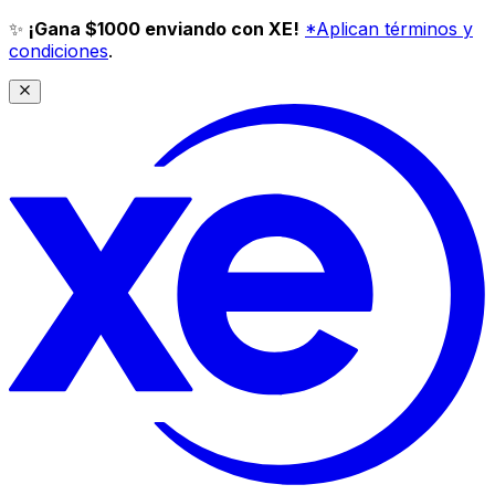
✨
¡Gana $1000 enviando con XE!
*Aplican términos y
condiciones
.