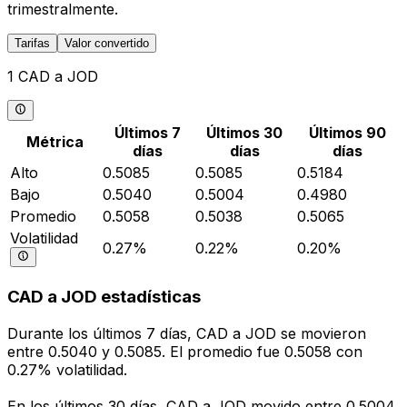
trimestralmente.
Tarifas
Valor convertido
1 CAD a JOD
Últimos 7
Últimos 30
Últimos 90
Métrica
días
días
días
Alto
0.5085
0.5085
0.5184
Bajo
0.5040
0.5004
0.4980
Promedio
0.5058
0.5038
0.5065
Volatilidad
0.27%
0.22%
0.20%
CAD a JOD estadísticas
Durante los últimos 7 días, CAD a JOD se movieron
entre 0.5040 y 0.5085. El promedio fue 0.5058 con
0.27% volatilidad.
En los últimos 30 días, CAD a JOD movido entre 0.5004