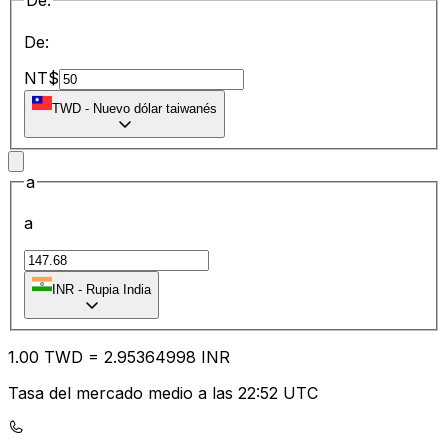
De:
De:
NT$
TWD
-
Nuevo dólar taiwanés
a
a
INR
-
Rupia India
1.00
TWD
=
2.95
364998
INR
Tasa del mercado medio a las 22:52 UTC