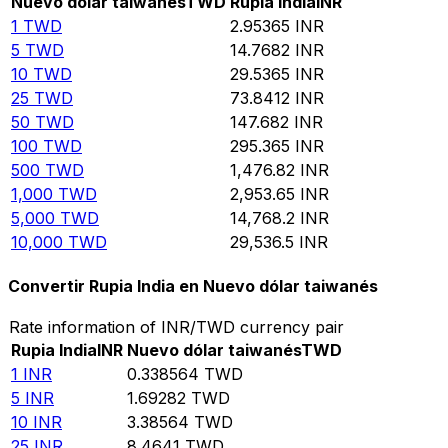
Nuevo dólar taiwanés
TWD
Rupia India
INR
1
TWD
2.95365
INR
5
TWD
14.7682
INR
10
TWD
29.5365
INR
25
TWD
73.8412
INR
50
TWD
147.682
INR
100
TWD
295.365
INR
500
TWD
1,476.82
INR
1,000
TWD
2,953.65
INR
5,000
TWD
14,768.2
INR
10,000
TWD
29,536.5
INR
Convertir Rupia India en Nuevo dólar taiwanés
Rate information of INR/TWD currency pair
Rupia India
INR
Nuevo dólar taiwanés
TWD
1
INR
0.338564
TWD
5
INR
1.69282
TWD
10
INR
3.38564
TWD
25
INR
8.4641
TWD