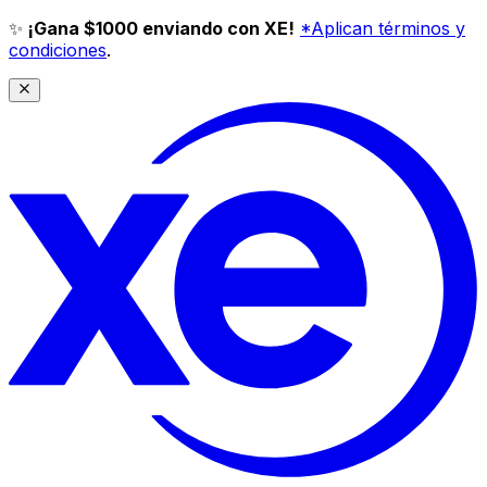
✨
¡Gana $1000 enviando con XE!
*Aplican términos y
condiciones
.