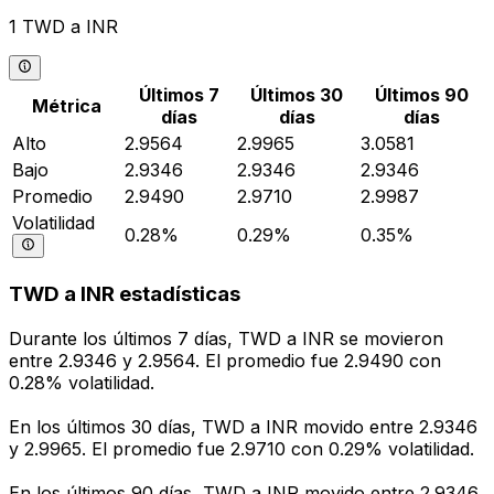
1 TWD a INR
Últimos 7
Últimos 30
Últimos 90
Métrica
días
días
días
Alto
2.9564
2.9965
3.0581
Bajo
2.9346
2.9346
2.9346
Promedio
2.9490
2.9710
2.9987
Volatilidad
0.28%
0.29%
0.35%
TWD a INR estadísticas
Durante los últimos 7 días, TWD a INR se movieron
entre 2.9346 y 2.9564. El promedio fue 2.9490 con
0.28% volatilidad.
En los últimos 30 días, TWD a INR movido entre 2.9346
y 2.9965. El promedio fue 2.9710 con 0.29% volatilidad.
En los últimos 90 días, TWD a INR movido entre 2.9346