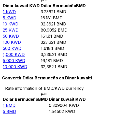
Dinar kuwaití
KWD
Dólar Bermudeño
BMD
1
KWD
3.23621
BMD
5
KWD
16.181
BMD
10
KWD
32.3621
BMD
25
KWD
80.9052
BMD
50
KWD
161.81
BMD
100
KWD
323.621
BMD
500
KWD
1,618.1
BMD
1,000
KWD
3,236.21
BMD
5,000
KWD
16,181
BMD
10,000
KWD
32,362.1
BMD
Convertir Dólar Bermudeño en Dinar kuwaití
Rate information of BMD/KWD currency
pair
Dólar Bermudeño
BMD
Dinar kuwaití
KWD
1
BMD
0.309004
KWD
5
BMD
1.54502
KWD