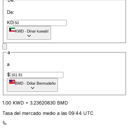
De:
De:
KD
KWD
-
Dinar kuwaití
a
a
$
BMD
-
Dólar Bermudeño
1.00
KWD
=
3.23
620830
BMD
Tasa del mercado medio a las 09:44 UTC