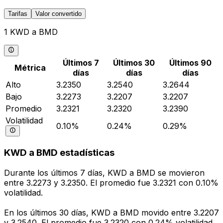
Tarifas
Valor convertido
1 KWD a BMD
Últimos 7
Últimos 30
Últimos 90
Métrica
días
días
días
Alto
3.2350
3.2540
3.2644
Bajo
3.2273
3.2207
3.2207
Promedio
3.2321
3.2320
3.2390
Volatilidad
0.10%
0.24%
0.29%
KWD a BMD estadísticas
Durante los últimos 7 días, KWD a BMD se movieron
entre 3.2273 y 3.2350. El promedio fue 3.2321 con 0.10%
volatilidad.
En los últimos 30 días, KWD a BMD movido entre 3.2207
y 3.2540. El promedio fue 3.2320 con 0.24% volatilidad.