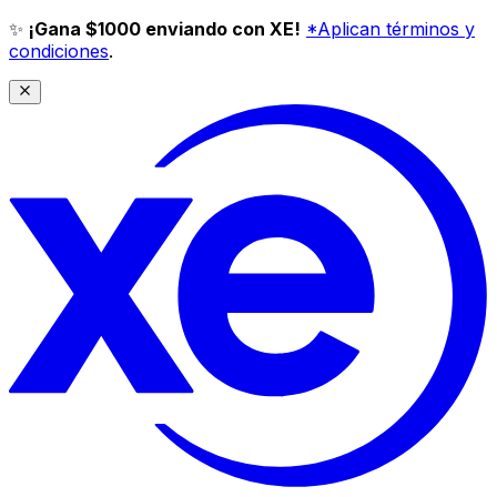
✨
¡Gana $1000 enviando con XE!
*Aplican términos y
condiciones
.