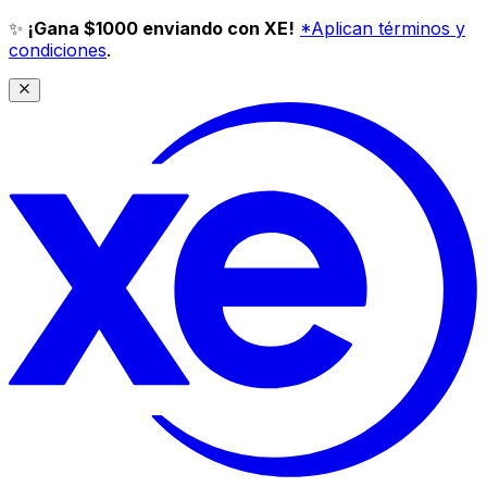
✨
¡Gana $1000 enviando con XE!
*Aplican términos y
condiciones
.