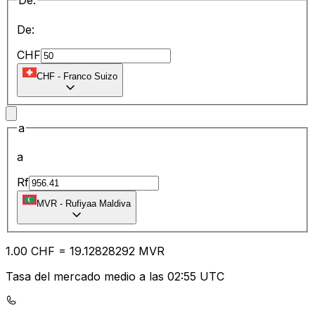
De:
De:
CHF
CHF
-
Franco Suizo
a
a
Rf
MVR
-
Rufiyaa Maldiva
1.00
CHF
=
19.12
828292
MVR
Tasa del mercado medio a las 02:55 UTC