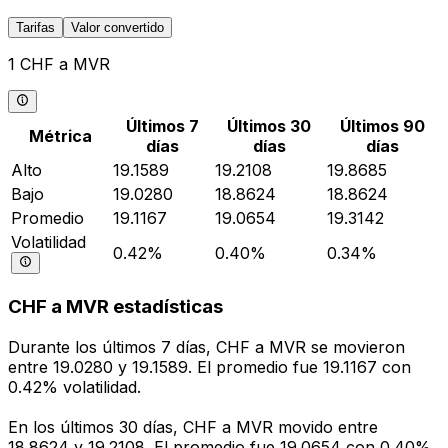
Tarifas
Valor convertido
1 CHF a MVR
Últimos 7
Últimos 30
Últimos 90
Métrica
días
días
días
Alto
19.1589
19.2108
19.8685
Bajo
19.0280
18.8624
18.8624
Promedio
19.1167
19.0654
19.3142
Volatilidad
0.42%
0.40%
0.34%
CHF a MVR estadísticas
Durante los últimos 7 días, CHF a MVR se movieron
entre 19.0280 y 19.1589. El promedio fue 19.1167 con
0.42% volatilidad.
En los últimos 30 días, CHF a MVR movido entre
18.8624 y 19.2108. El promedio fue 19.0654 con 0.40%