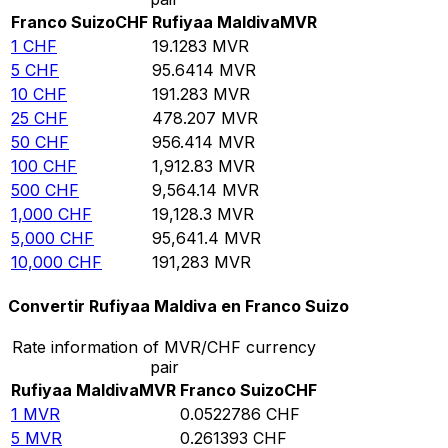
Franco Suizo
CHF
Rufiyaa Maldiva
MVR
1
CHF
19.1283
MVR
5
CHF
95.6414
MVR
10
CHF
191.283
MVR
25
CHF
478.207
MVR
50
CHF
956.414
MVR
100
CHF
1,912.83
MVR
500
CHF
9,564.14
MVR
1,000
CHF
19,128.3
MVR
5,000
CHF
95,641.4
MVR
10,000
CHF
191,283
MVR
Convertir Rufiyaa Maldiva en Franco Suizo
Rate information of MVR/CHF currency
pair
Rufiyaa Maldiva
MVR
Franco Suizo
CHF
1
MVR
0.0522786
CHF
5
MVR
0.261393
CHF