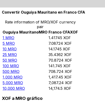
10,000
XOF
7,054.94
MRO
Convertir Ouguiya Mauritano en Franco CFA
Rate information of MRO/XOF currency
pair
Ouguiya Mauritano
MRO
Franco CFA
XOF
1
MRO
1.41745
XOF
5
MRO
7.08724
XOF
10
MRO
14.1745
XOF
25
MRO
35.4362
XOF
50
MRO
70.8724
XOF
100
MRO
141.745
XOF
500
MRO
708.724
XOF
1,000
MRO
1,417.45
XOF
5,000
MRO
7,087.24
XOF
10,000
MRO
14,174.5
XOF
XOF a MRO gráfico