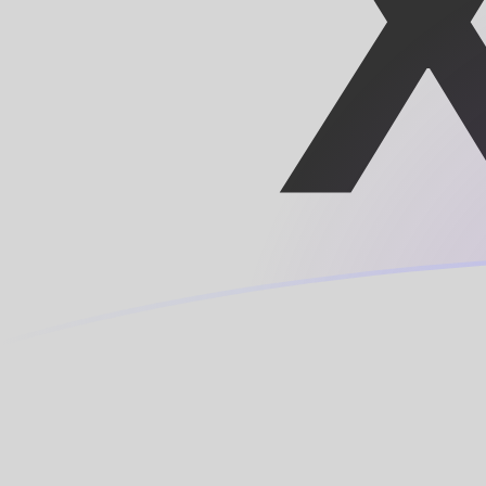
XOF a MRO tipos de cambio hoy
Convertir Franco CFA en Ouguiya Mauritano
Rate information of XOF/MRO currency
pair
Franco CFA
XOF
Ouguiya Mauritano
MRO
1
XOF
0.705494
MRO
5
XOF
3.52747
MRO
10
XOF
7.05494
MRO
25
XOF
17.6373
MRO
50
XOF
35.2747
MRO
100
XOF
70.5494
MRO
500
XOF
352.747
MRO
1,000
XOF
705.494
MRO
5,000
XOF
3,527.47
MRO