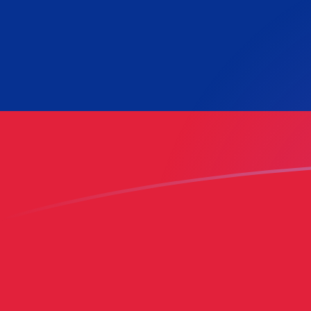
RON a VES tipos de cambio hoy
Convertir Leu Rumano en Bolívar venezolano
Rate information of RON/VES currency
pair
Leu Rumano
RON
Bolívar venezolano
VES
1
RON
165.33
VES
5
RON
826.648
VES
10
RON
1,653.3
VES
25
RON
4,133.24
VES
50
RON
8,266.48
VES
100
RON
16,533
VES
500
RON
82,664.8
VES
1,000
RON
165,330
VES
5,000
RON
826,648
VES
10,000
RON
1,653,300
VES