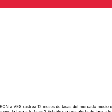
 RON a VES rastrea 12 meses de tasas del mercado medio e
ve la tasa a tu favor? Establezca una alerta de tasa y le