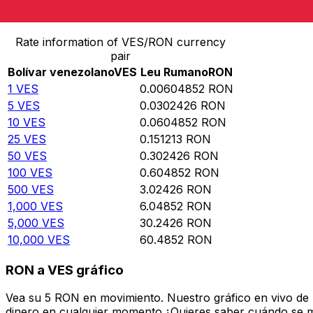
Convertir Bolívar venezolano en Leu Rumano
Rate information of VES/RON currency
pair
Bolívar venezolano
VES
Leu Rumano
RON
1
VES
0.00604852
RON
5
VES
0.0302426
RON
10
VES
0.0604852
RON
25
VES
0.151213
RON
50
VES
0.302426
RON
100
VES
0.604852
RON
500
VES
3.02426
RON
1,000
VES
6.04852
RON
5,000
VES
30.2426
RON
10,000
VES
60.4852
RON
RON a VES gráfico
Vea su 5 RON en movimiento. Nuestro gráfico en vivo de
dinero en cualquier momento.¿Quieres saber cuándo se mue