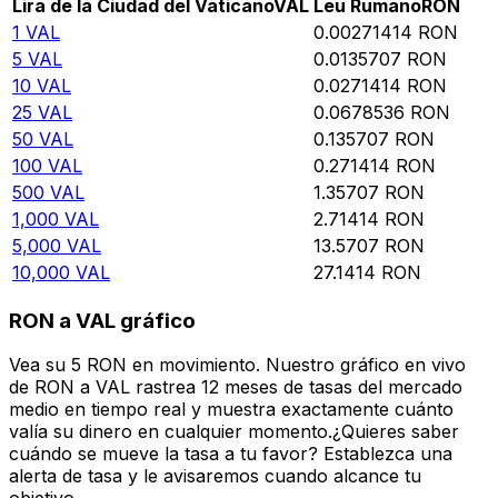
Lira de la Ciudad del Vaticano
VAL
Leu Rumano
RON
1
VAL
0.00271414
RON
5
VAL
0.0135707
RON
10
VAL
0.0271414
RON
25
VAL
0.0678536
RON
50
VAL
0.135707
RON
100
VAL
0.271414
RON
500
VAL
1.35707
RON
1,000
VAL
2.71414
RON
5,000
VAL
13.5707
RON
10,000
VAL
27.1414
RON
RON a VAL gráfico
Vea su 5 RON en movimiento. Nuestro gráfico en vivo
de RON a VAL rastrea 12 meses de tasas del mercado
medio en tiempo real y muestra exactamente cuánto
valía su dinero en cualquier momento.¿Quieres saber
cuándo se mueve la tasa a tu favor? Establezca una
alerta de tasa y le avisaremos cuando alcance tu