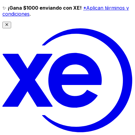
✨
¡Gana $1000 enviando con XE!
*Aplican términos y
condiciones
.