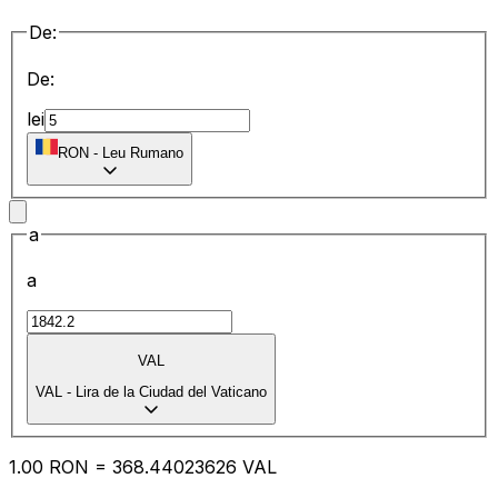
De:
De:
lei
RON
-
Leu Rumano
a
a
VAL
VAL
-
Lira de la Ciudad del Vaticano
1.00
RON
=
368.44
023626
VAL