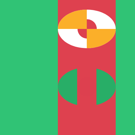
a
T
TMT
-
Manat turcomano
1.00
RON
=
0.76
738870
TMT
Tasa del mercado medio a las 00:01 UTC
Habla con un experto en divisas hoy.
Podemos superar las
Programar una llamada
Usamos la tasa del mercado medio para nuestro converso
¿Sabías que puedes enviar dinero al extranjero con Xe?
Regístrate hoy