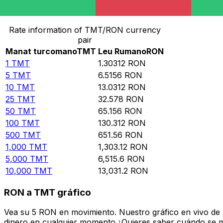
Convertir Manat turcomano en Leu Rumano
Rate information of TMT/RON currency
pair
Manat turcomano
TMT
Leu Rumano
RON
1
TMT
1.30312
RON
5
TMT
6.5156
RON
10
TMT
13.0312
RON
25
TMT
32.578
RON
50
TMT
65.156
RON
100
TMT
130.312
RON
500
TMT
651.56
RON
1,000
TMT
1,303.12
RON
5,000
TMT
6,515.6
RON
10,000
TMT
13,031.2
RON
RON a TMT gráfico
Vea su 5 RON en movimiento. Nuestro gráfico en vivo de
dinero en cualquier momento.¿Quieres saber cuándo se mue