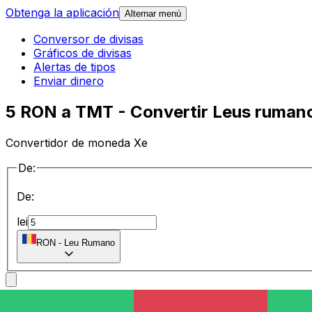
Obtenga la aplicación
Alternar menú
Conversor de divisas
Gráficos de divisas
Alertas de tipos
Enviar dinero
5 RON a TMT - Convertir Leus ruman
Convertidor de moneda Xe
De:
De:
lei
RON
-
Leu Rumano
a