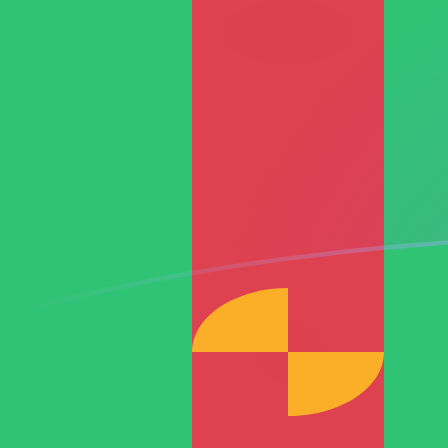
RON a TMT tipos de cambio hoy
Convertir Leu Rumano en Manat turcomano
Rate information of RON/TMT currency
pair
Leu Rumano
RON
Manat turcomano
TMT
1
RON
0.767389
TMT
5
RON
3.83694
TMT
10
RON
7.67389
TMT
25
RON
19.1847
TMT
50
RON
38.3694
TMT
100
RON
76.7389
TMT
500
RON
383.694
TMT
1,000
RON
767.389
TMT
5,000
RON
3,836.94
TMT
10,000
RON
7,673.89
TMT