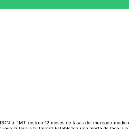
 RON a TMT rastrea 12 meses de tasas del mercado medio e
ve la tasa a tu favor? Establezca una alerta de tasa y le