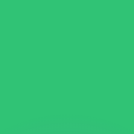
 tasas de los competidores.
r. Esto solo tiene fines informativos. No recibirás esta t