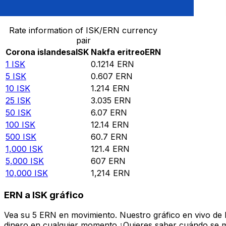
Convertir Corona islandesa en Nakfa eritreo
Rate information of ISK/ERN currency
pair
Corona islandesa
ISK
Nakfa eritreo
ERN
1
ISK
0.1214
ERN
5
ISK
0.607
ERN
10
ISK
1.214
ERN
25
ISK
3.035
ERN
50
ISK
6.07
ERN
100
ISK
12.14
ERN
500
ISK
60.7
ERN
1,000
ISK
121.4
ERN
5,000
ISK
607
ERN
10,000
ISK
1,214
ERN
ERN a ISK gráfico
Vea su 5 ERN en movimiento. Nuestro gráfico en vivo de 
dinero en cualquier momento.¿Quieres saber cuándo se mue