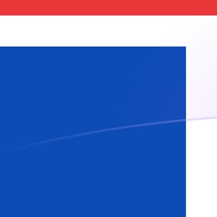
ERN a ISK tipos de cambio hoy
Convertir Nakfa eritreo en Corona islandesa
Rate information of ERN/ISK currency
pair
Nakfa eritreo
ERN
Corona islandesa
ISK
1
ERN
8.23724
ISK
5
ERN
41.1862
ISK
10
ERN
82.3724
ISK
25
ERN
205.931
ISK
50
ERN
411.862
ISK
100
ERN
823.724
ISK
500
ERN
4,118.62
ISK
1,000
ERN
8,237.24
ISK
5,000
ERN
41,186.2
ISK
10,000
ERN
82,372.4
ISK