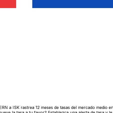
ERN a ISK rastrea 12 meses de tasas del mercado medio en
ve la tasa a tu favor? Establezca una alerta de tasa y le