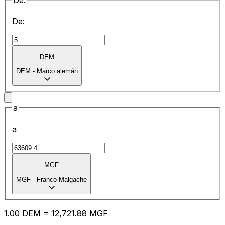
De:
De:
DEM
DEM
-
Marco alemán
a
a
MGF
MGF
-
Franco Malgache
1.00
DEM
=
12,721.88
MGF