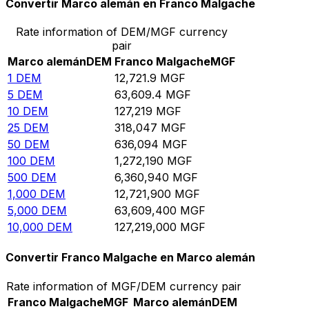
Convertir Marco alemán en Franco Malgache
Rate information of DEM/MGF currency
pair
Marco alemán
DEM
Franco Malgache
MGF
1
DEM
12,721.9
MGF
5
DEM
63,609.4
MGF
10
DEM
127,219
MGF
25
DEM
318,047
MGF
50
DEM
636,094
MGF
100
DEM
1,272,190
MGF
500
DEM
6,360,940
MGF
1,000
DEM
12,721,900
MGF
5,000
DEM
63,609,400
MGF
10,000
DEM
127,219,000
MGF
Convertir Franco Malgache en Marco alemán
Rate information of MGF/DEM currency pair
Franco Malgache
MGF
Marco alemán
DEM