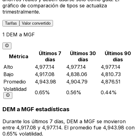
gráfico de comparación de tipos se actualiza
trimestralmente.
Tarifas
Valor convertido
1 DEM a MGF
Últimos 7
Últimos 30
Últimos 90
Métrica
días
días
días
Alto
4,977.14
4,977.14
4,977.14
Bajo
4,917.08
4,838.06
4,810.73
Promedio
4,943.98
4,904.79
4,876.51
Volatilidad
0.65%
0.56%
0.44%
DEM a MGF estadísticas
Durante los últimos 7 días, DEM a MGF se movieron
entre 4,917.08 y 4,977.14. El promedio fue 4,943.98 con
0.65% volatilidad.