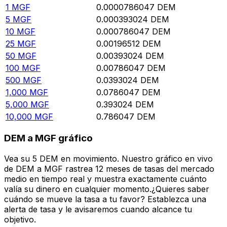
1
MGF
0.0000786047
DEM
5
MGF
0.000393024
DEM
10
MGF
0.000786047
DEM
25
MGF
0.00196512
DEM
50
MGF
0.00393024
DEM
100
MGF
0.00786047
DEM
500
MGF
0.0393024
DEM
1,000
MGF
0.0786047
DEM
5,000
MGF
0.393024
DEM
10,000
MGF
0.786047
DEM
DEM a MGF gráfico
Vea su 5 DEM en movimiento. Nuestro gráfico en vivo
de DEM a MGF rastrea 12 meses de tasas del mercado
medio en tiempo real y muestra exactamente cuánto
valía su dinero en cualquier momento.¿Quieres saber
cuándo se mueve la tasa a tu favor? Establezca una
alerta de tasa y le avisaremos cuando alcance tu
objetivo.