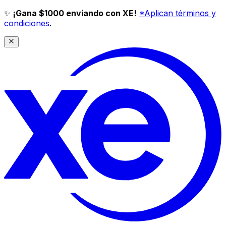
✨
¡Gana $1000 enviando con XE!
*Aplican términos y
condiciones
.