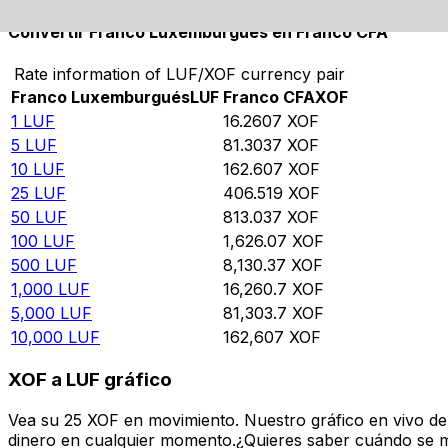
Convertir Franco Luxemburgués en Franco CFA
Rate information of LUF/XOF currency pair
Franco Luxemburgués
LUF
Franco CFA
XOF
1
LUF
16.2607
XOF
5
LUF
81.3037
XOF
10
LUF
162.607
XOF
25
LUF
406.519
XOF
50
LUF
813.037
XOF
100
LUF
1,626.07
XOF
500
LUF
8,130.37
XOF
1,000
LUF
16,260.7
XOF
5,000
LUF
81,303.7
XOF
10,000
LUF
162,607
XOF
XOF a LUF gráfico
Vea su 25 XOF en movimiento. Nuestro gráfico en vivo de
dinero en cualquier momento.¿Quieres saber cuándo se mue