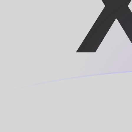
XOF a LUF tipos de cambio hoy
Convertir Franco CFA en Franco Luxemburgués
Rate information of XOF/LUF currency pair
Franco CFA
XOF
Franco Luxemburgués
LUF
1
XOF
0.0614978
LUF
5
XOF
0.307489
LUF
10
XOF
0.614978
LUF
25
XOF
1.53744
LUF
50
XOF
3.07489
LUF
100
XOF
6.14978
LUF
500
XOF
30.7489
LUF
1,000
XOF
61.4978
LUF
5,000
XOF
307.489
LUF
10,000
XOF
614.978
LUF