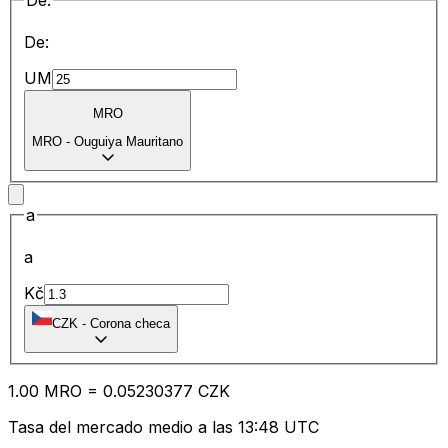
De:
De:
UM
MRO
MRO
-
Ouguiya Mauritano
a
a
Kč
CZK
-
Corona checa
1.00
MRO
=
0.05
230377
CZK
Tasa del mercado medio a las 13:48 UTC