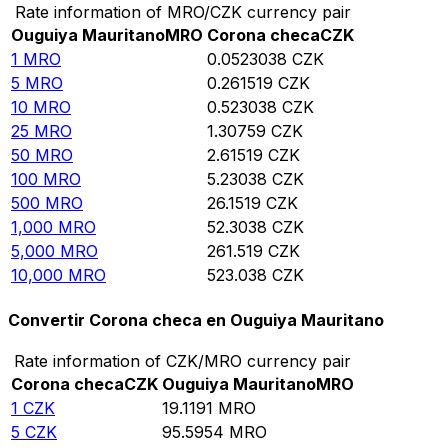
Rate information of MRO/CZK currency pair
Ouguiya Mauritano
MRO
Corona checa
CZK
1
MRO
0.0523038
CZK
5
MRO
0.261519
CZK
10
MRO
0.523038
CZK
25
MRO
1.30759
CZK
50
MRO
2.61519
CZK
100
MRO
5.23038
CZK
500
MRO
26.1519
CZK
1,000
MRO
52.3038
CZK
5,000
MRO
261.519
CZK
10,000
MRO
523.038
CZK
Convertir Corona checa en Ouguiya Mauritano
Rate information of CZK/MRO currency pair
Corona checa
CZK
Ouguiya Mauritano
MRO
1
CZK
19.1191
MRO
5
CZK
95.5954
MRO