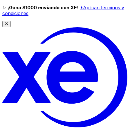
✨
¡Gana $1000 enviando con XE!
*Aplican términos y
condiciones
.