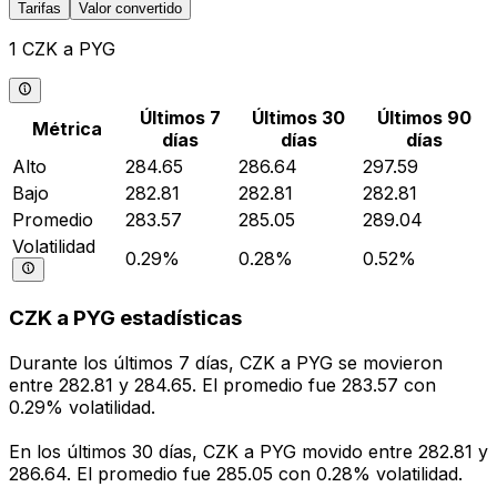
Tarifas
Valor convertido
1 CZK a PYG
Últimos 7
Últimos 30
Últimos 90
Métrica
días
días
días
Alto
284.65
286.64
297.59
Bajo
282.81
282.81
282.81
Promedio
283.57
285.05
289.04
Volatilidad
0.29%
0.28%
0.52%
CZK a PYG estadísticas
Durante los últimos 7 días, CZK a PYG se movieron
entre 282.81 y 284.65. El promedio fue 283.57 con
0.29% volatilidad.
En los últimos 30 días, CZK a PYG movido entre 282.81 y
286.64. El promedio fue 285.05 con 0.28% volatilidad.