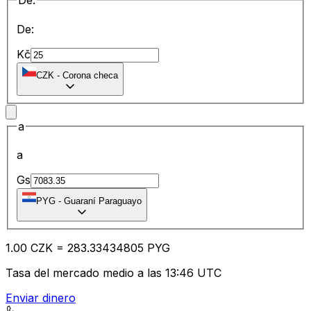
De:
De:
Kč
CZK
-
Corona checa
a
a
Gs
PYG
-
Guaraní Paraguayo
1.00
CZK
=
283.33
434805
PYG
Tasa del mercado medio a las 13:46 UTC
Enviar dinero