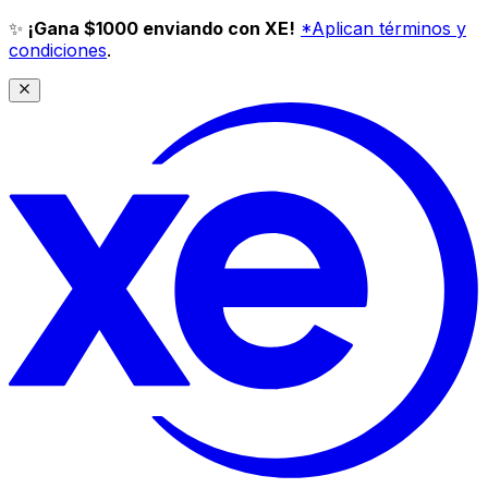
✨
¡Gana $1000 enviando con XE!
*Aplican términos y
condiciones
.