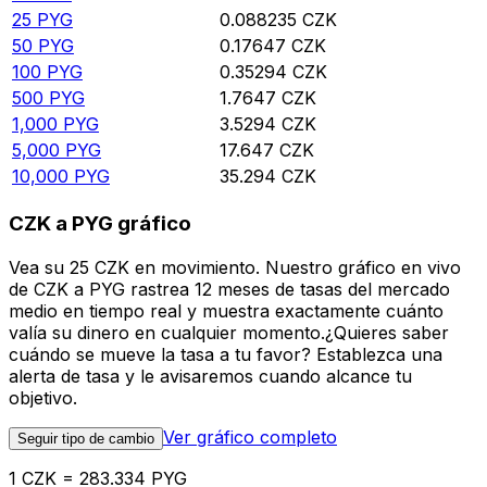
25
PYG
0.088235
CZK
50
PYG
0.17647
CZK
100
PYG
0.35294
CZK
500
PYG
1.7647
CZK
1,000
PYG
3.5294
CZK
5,000
PYG
17.647
CZK
10,000
PYG
35.294
CZK
CZK a PYG gráfico
Vea su 25 CZK en movimiento. Nuestro gráfico en vivo
de CZK a PYG rastrea 12 meses de tasas del mercado
medio en tiempo real y muestra exactamente cuánto
valía su dinero en cualquier momento.¿Quieres saber
cuándo se mueve la tasa a tu favor? Establezca una
alerta de tasa y le avisaremos cuando alcance tu
objetivo.
Ver gráfico completo
Seguir tipo de cambio
1 CZK = 283.334 PYG