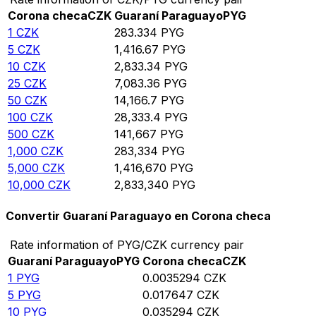
Corona checa
CZK
Guaraní Paraguayo
PYG
1
CZK
283.334
PYG
5
CZK
1,416.67
PYG
10
CZK
2,833.34
PYG
25
CZK
7,083.36
PYG
50
CZK
14,166.7
PYG
100
CZK
28,333.4
PYG
500
CZK
141,667
PYG
1,000
CZK
283,334
PYG
5,000
CZK
1,416,670
PYG
10,000
CZK
2,833,340
PYG
Convertir Guaraní Paraguayo en Corona checa
Rate information of PYG/CZK currency pair
Guaraní Paraguayo
PYG
Corona checa
CZK
1
PYG
0.0035294
CZK
5
PYG
0.017647
CZK
10
PYG
0.035294
CZK