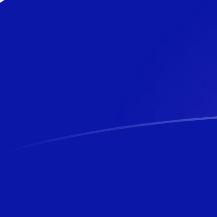
ADA a NZD tipos de cambio hoy
Convertir Cardano en Dólar Neozelandés
Rate information of ADA/NZD
currency pair
Cardano
ADA
Dólar Neozelandés
NZD
1
ADA
0.343338
NZD
5
ADA
1.71669
NZD
10
ADA
3.43338
NZD
25
ADA
8.58346
NZD
50
ADA
17.1669
NZD
100
ADA
34.3338
NZD
500
ADA
171.669
NZD
1,000
ADA
343.338
NZD
5,000
ADA
1,716.69
NZD
10,000
ADA
3,433.38
NZD