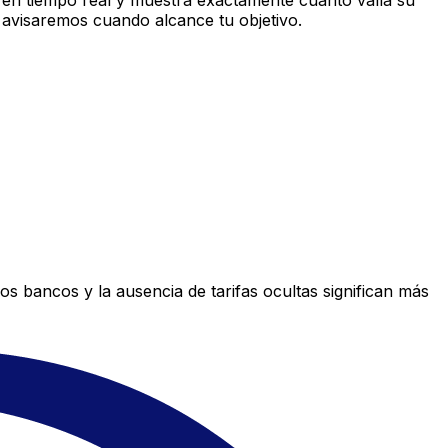
en tiempo real y muestra exactamente cuánto valía su
 avisaremos cuando alcance tu objetivo.
s bancos y la ausencia de tarifas ocultas significan más