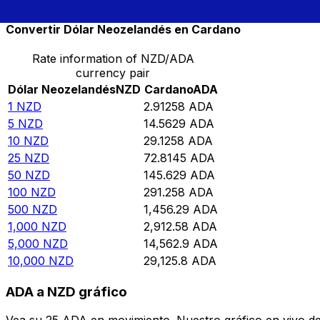
Convertir Dólar Neozelandés en Cardano
Rate information of NZD/ADA
currency pair
Dólar Neozelandés
NZD
Cardano
ADA
1
NZD
2.91258
ADA
5
NZD
14.5629
ADA
10
NZD
29.1258
ADA
25
NZD
72.8145
ADA
50
NZD
145.629
ADA
100
NZD
291.258
ADA
500
NZD
1,456.29
ADA
1,000
NZD
2,912.58
ADA
5,000
NZD
14,562.9
ADA
10,000
NZD
29,125.8
ADA
ADA a NZD gráfico