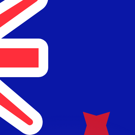
 tasas de los competidores.
r. Esto solo tiene fines informativos. No recibirás esta t