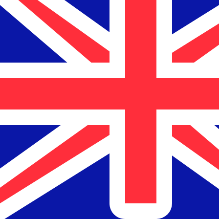
a
$
NZD
-
Dólar Neozelandés
1.00
ADA
=
0.34
333824
NZD
Tasa del mercado medio a las 07:00 UTC
Comprar criptoKraken
Habla con un experto en divisas hoy.
Podemos superar las
Programar una llamada
Usamos la tasa del mercado medio para nuestro converso
¿Sabías que puedes enviar dinero al extranjero con Xe?
Regístrate hoy