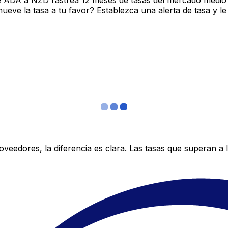
e ADA a NZD rastrea 12 meses de tasas del mercado medio 
ve la tasa a tu favor? Establezca una alerta de tasa y le
edores, la diferencia es clara. Las tasas que superan a lo