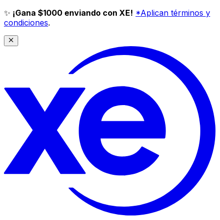
✨
¡Gana $1000 enviando con XE!
*Aplican términos y
condiciones
.