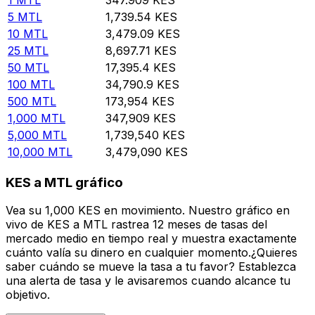
5
MTL
1,739.54
KES
10
MTL
3,479.09
KES
25
MTL
8,697.71
KES
50
MTL
17,395.4
KES
100
MTL
34,790.9
KES
500
MTL
173,954
KES
1,000
MTL
347,909
KES
5,000
MTL
1,739,540
KES
10,000
MTL
3,479,090
KES
KES a MTL gráfico
Vea su 1,000 KES en movimiento. Nuestro gráfico en
vivo de KES a MTL rastrea 12 meses de tasas del
mercado medio en tiempo real y muestra exactamente
cuánto valía su dinero en cualquier momento.¿Quieres
saber cuándo se mueve la tasa a tu favor? Establezca
una alerta de tasa y le avisaremos cuando alcance tu
objetivo.