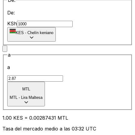
De:
De:
KSh
KES
-
Chelín keniano
a
a
MTL
MTL
-
Lira Maltesa
1.00
KES
=
0.00
287431
MTL
Tasa del mercado medio a las 03:32 UTC