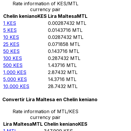
Rate information of KES/MTL
currency pair
Chelín keniano
KES
Lira Maltesa
MTL
1
KES
0.00287432
MTL
5
KES
0.0143716
MTL
10
KES
0.0287432
MTL
25
KES
0.071858
MTL
50
KES
0.143716
MTL
100
KES
0.287432
MTL
500
KES
1.43716
MTL
1,000
KES
2.87432
MTL
5,000
KES
14.3716
MTL
10,000
KES
28.7432
MTL
Convertir Lira Maltesa en Chelín keniano
Rate information of MTL/KES
currency pair
Lira Maltesa
MTL
Chelín keniano
KES
1
MTL
347.909
KES