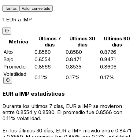
Tarifas
Valor convertido
1 EUR a IMP
Últimos 7
Últimos 30
Últimos 90
Métrica
días
días
días
Alto
0.8580
0.8580
0.8726
Bajo
0.8554
0.8471
0.8471
Promedio
0.8566
0.8535
0.8606
Volatilidad
0.11%
0.17%
0.17%
EUR a IMP estadísticas
Durante los últimos 7 días, EUR a IMP se movieron
entre 0.8554 y 0.8580. El promedio fue 0.8566 con
0.11% volatilidad.
En los últimos 30 días, EUR a IMP movido entre 0.8471
y 0.8580. El promedio fue 0.8535 con 0.17% volatilidad.