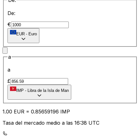
De:
De:
€
EUR
-
Euro
a
a
£
IMP
-
Libra de la Isla de Man
1.00
EUR
=
0.85
659196
IMP
Tasa del mercado medio a las 16:38 UTC