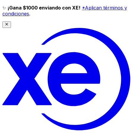
✨
¡Gana $1000 enviando con XE!
*Aplican términos y
condiciones
.