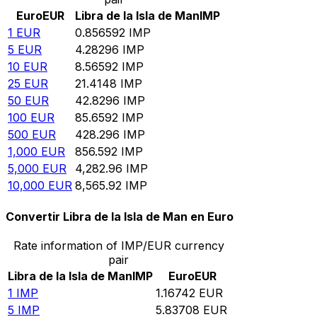
Euro
EUR
Libra de la Isla de Man
IMP
1
EUR
0.856592
IMP
5
EUR
4.28296
IMP
10
EUR
8.56592
IMP
25
EUR
21.4148
IMP
50
EUR
42.8296
IMP
100
EUR
85.6592
IMP
500
EUR
428.296
IMP
1,000
EUR
856.592
IMP
5,000
EUR
4,282.96
IMP
10,000
EUR
8,565.92
IMP
Convertir Libra de la Isla de Man en Euro
Rate information of IMP/EUR currency
pair
Libra de la Isla de Man
IMP
Euro
EUR
1
IMP
1.16742
EUR
5
IMP
5.83708
EUR