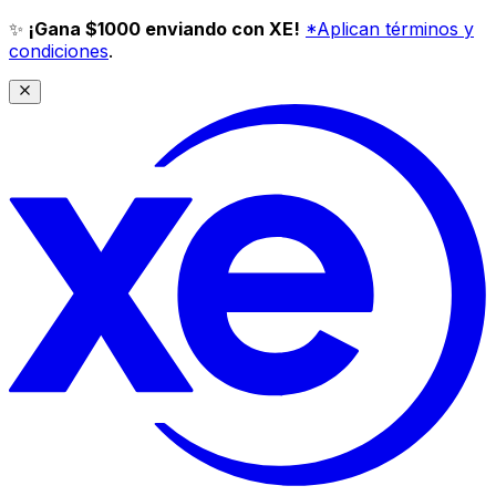
✨
¡Gana $1000 enviando con XE!
*Aplican términos y
condiciones
.