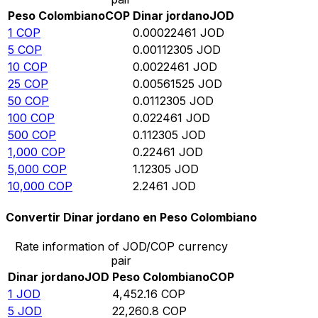
Peso Colombiano
COP
Dinar jordano
JOD
1
COP
0.00022461
JOD
5
COP
0.00112305
JOD
10
COP
0.0022461
JOD
25
COP
0.00561525
JOD
50
COP
0.0112305
JOD
100
COP
0.022461
JOD
500
COP
0.112305
JOD
1,000
COP
0.22461
JOD
5,000
COP
1.12305
JOD
10,000
COP
2.2461
JOD
Convertir Dinar jordano en Peso Colombiano
Rate information of JOD/COP currency
pair
Dinar jordano
JOD
Peso Colombiano
COP
1
JOD
4,452.16
COP
5
JOD
22,260.8
COP