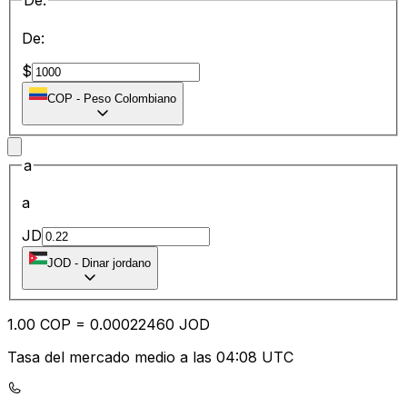
De:
De:
$
COP
-
Peso Colombiano
a
a
JD
JOD
-
Dinar jordano
1.00
COP
=
0.00
022460
JOD
Tasa del mercado medio a las 04:08 UTC