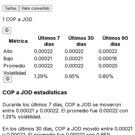
Tarifas
Valor convertido
1 COP a JOD
Últimos 7
Últimos 30
Últimos 90
Métrica
días
días
días
Alto
0.00022
0.00022
0.00022
Bajo
0.00021
0.00021
0.00018
Promedio
0.00022
0.00022
0.00020
Volatilidad
1.29%
0.95%
0.80%
COP a JOD estadísticas
Durante los últimos 7 días, COP a JOD se movieron
entre 0.00021 y 0.00022. El promedio fue 0.00022 con
1.29% volatilidad.
En los últimos 30 días, COP a JOD movido entre 0.00021
y 0.00022. El promedio fue 0.00022 con 0.95%