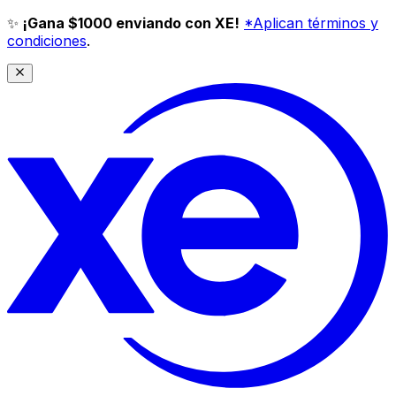
✨
¡Gana $1000 enviando con XE!
*Aplican términos y
condiciones
.