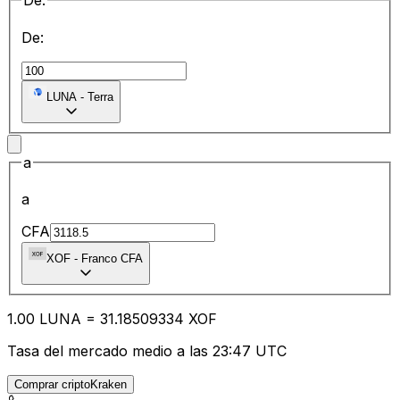
De:
De:
LUNA
-
Terra
a
a
CFA
XOF
-
Franco CFA
1.00
LUNA
=
31.18
509334
XOF
Tasa del mercado medio a las 23:47 UTC
Comprar criptoKraken