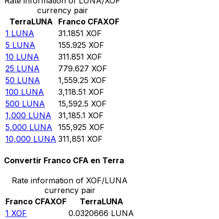
Rate information of LUNA/XOF
currency pair
Terra
LUNA
Franco CFA
XOF
1
LUNA
31.1851
XOF
5
LUNA
155.925
XOF
10
LUNA
311.851
XOF
25
LUNA
779.627
XOF
50
LUNA
1,559.25
XOF
100
LUNA
3,118.51
XOF
500
LUNA
15,592.5
XOF
1,000
LUNA
31,185.1
XOF
5,000
LUNA
155,925
XOF
10,000
LUNA
311,851
XOF
Convertir Franco CFA en Terra
Rate information of XOF/LUNA
currency pair
Franco CFA
XOF
Terra
LUNA
1
XOF
0.0320666
LUNA