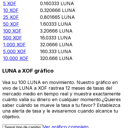
5
XOF
0.160333
LUNA
10
XOF
0.320666
LUNA
25
XOF
0.801665
LUNA
50
XOF
1.60333
LUNA
100
XOF
3.20666
LUNA
500
XOF
16.0333
LUNA
1,000
XOF
32.0666
LUNA
5,000
XOF
160.333
LUNA
10,000
XOF
320.666
LUNA
LUNA a XOF gráfico
Vea su 100 LUNA en movimiento. Nuestro gráfico en
vivo de LUNA a XOF rastrea 12 meses de tasas del
mercado medio en tiempo real y muestra exactamente
cuánto valía su dinero en cualquier momento.¿Quieres
saber cuándo se mueve la tasa a tu favor? Establezca
una alerta de tasa y le avisaremos cuando alcance tu
objetivo.
Ver gráfico completo
Seguir tipo de cambio