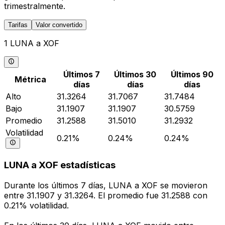
trimestralmente.
Tarifas
Valor convertido
1 LUNA a XOF
Últimos 7
Últimos 30
Últimos 90
Métrica
días
días
días
Alto
31.3264
31.7067
31.7484
Bajo
31.1907
31.1907
30.5759
Promedio
31.2588
31.5010
31.2932
Volatilidad
0.21%
0.24%
0.24%
LUNA a XOF estadísticas
Durante los últimos 7 días, LUNA a XOF se movieron
entre 31.1907 y 31.3264. El promedio fue 31.2588 con
0.21% volatilidad.