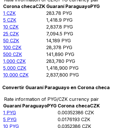
Corona checa
CZK
Guaraní Paraguayo
PYG
1
CZK
283.78
PYG
5
CZK
1,418.9
PYG
10
CZK
2,837.8
PYG
25
CZK
7,094.5
PYG
50
CZK
14,189
PYG
100
CZK
28,378
PYG
500
CZK
141,890
PYG
1,000
CZK
283,780
PYG
5,000
CZK
1,418,900
PYG
10,000
CZK
2,837,800
PYG
Convertir Guaraní Paraguayo en Corona checa
Rate information of PYG/CZK currency pair
Guaraní Paraguayo
PYG
Corona checa
CZK
1
PYG
0.00352386
CZK
5
PYG
0.0176193
CZK
10
PYG
0.0352386
CZK