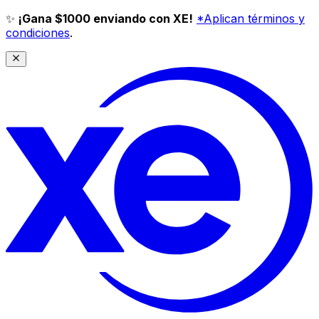
✨
¡Gana $1000 enviando con XE!
*Aplican términos y
condiciones
.