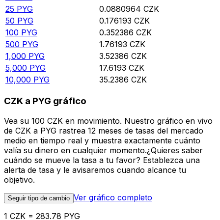
25
PYG
0.0880964
CZK
50
PYG
0.176193
CZK
100
PYG
0.352386
CZK
500
PYG
1.76193
CZK
1,000
PYG
3.52386
CZK
5,000
PYG
17.6193
CZK
10,000
PYG
35.2386
CZK
CZK a PYG gráfico
Vea su 100 CZK en movimiento. Nuestro gráfico en vivo
de CZK a PYG rastrea 12 meses de tasas del mercado
medio en tiempo real y muestra exactamente cuánto
valía su dinero en cualquier momento.¿Quieres saber
cuándo se mueve la tasa a tu favor? Establezca una
alerta de tasa y le avisaremos cuando alcance tu
objetivo.
Ver gráfico completo
Seguir tipo de cambio
1 CZK = 283.78 PYG