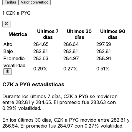
Tarifas
Valor convertido
1 CZK a PYG
Últimos 7
Últimos 30
Últimos 90
Métrica
días
días
días
Alto
284.65
286.64
297.59
Bajo
282.81
282.81
282.81
Promedio
283.63
284.97
288.91
Volatilidad
0.29%
0.27%
0.51%
CZK a PYG estadísticas
Durante los últimos 7 días, CZK a PYG se movieron
entre 282.81 y 284.65. El promedio fue 283.63 con
0.29% volatilidad.
En los últimos 30 días, CZK a PYG movido entre 282.81 y
286.64. El promedio fue 284.97 con 0.27% volatilidad.