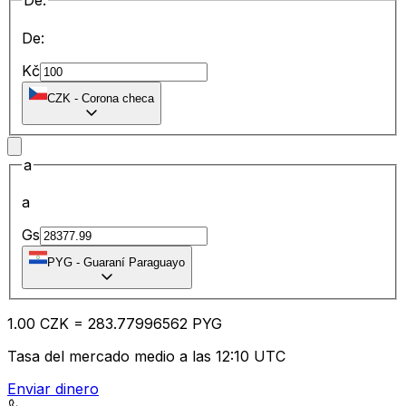
De:
De:
Kč
CZK
-
Corona checa
a
a
Gs
PYG
-
Guaraní Paraguayo
1.00
CZK
=
283.77
996562
PYG
Tasa del mercado medio a las 12:10 UTC
Enviar dinero