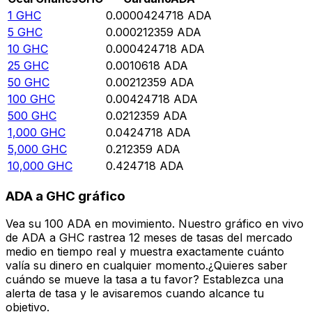
1
GHC
0.0000424718
ADA
5
GHC
0.000212359
ADA
10
GHC
0.000424718
ADA
25
GHC
0.0010618
ADA
50
GHC
0.00212359
ADA
100
GHC
0.00424718
ADA
500
GHC
0.0212359
ADA
1,000
GHC
0.0424718
ADA
5,000
GHC
0.212359
ADA
10,000
GHC
0.424718
ADA
ADA a GHC gráfico
Vea su 100 ADA en movimiento. Nuestro gráfico en vivo
de ADA a GHC rastrea 12 meses de tasas del mercado
medio en tiempo real y muestra exactamente cuánto
valía su dinero en cualquier momento.¿Quieres saber
cuándo se mueve la tasa a tu favor? Establezca una
alerta de tasa y le avisaremos cuando alcance tu
objetivo.