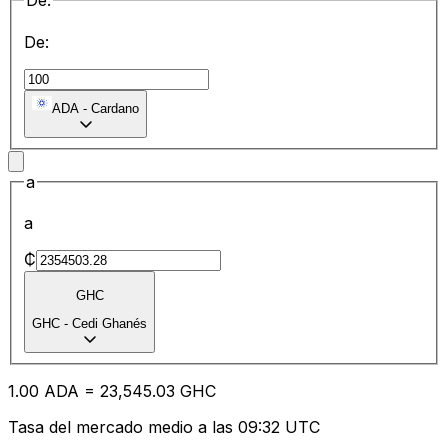
De:
De:
ADA
-
Cardano
a
a
₵
GHC
GHC
-
Cedi Ghanés
1.00
ADA
=
23,545.03
GHC
Tasa del mercado medio a las 09:32 UTC