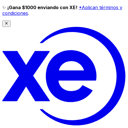
✨
¡Gana $1000 enviando con XE!
*Aplican términos y
condiciones
.