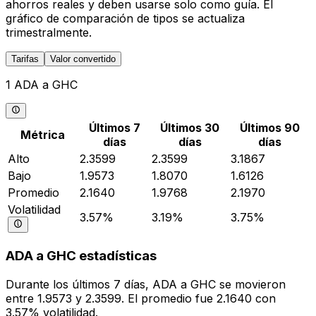
ahorros reales y deben usarse solo como guía. El
gráfico de comparación de tipos se actualiza
trimestralmente.
Tarifas
Valor convertido
1 ADA a GHC
Últimos 7
Últimos 30
Últimos 90
Métrica
días
días
días
Alto
2.3599
2.3599
3.1867
Bajo
1.9573
1.8070
1.6126
Promedio
2.1640
1.9768
2.1970
Volatilidad
3.57%
3.19%
3.75%
ADA a GHC estadísticas
Durante los últimos 7 días, ADA a GHC se movieron
entre 1.9573 y 2.3599. El promedio fue 2.1640 con
3.57% volatilidad.