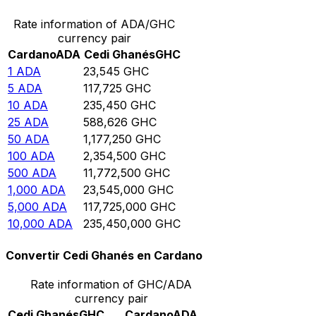
Rate information of ADA/GHC
currency pair
Cardano
ADA
Cedi Ghanés
GHC
1
ADA
23,545
GHC
5
ADA
117,725
GHC
10
ADA
235,450
GHC
25
ADA
588,626
GHC
50
ADA
1,177,250
GHC
100
ADA
2,354,500
GHC
500
ADA
11,772,500
GHC
1,000
ADA
23,545,000
GHC
5,000
ADA
117,725,000
GHC
10,000
ADA
235,450,000
GHC
Convertir Cedi Ghanés en Cardano
Rate information of GHC/ADA
currency pair
Cedi Ghanés
GHC
Cardano
ADA